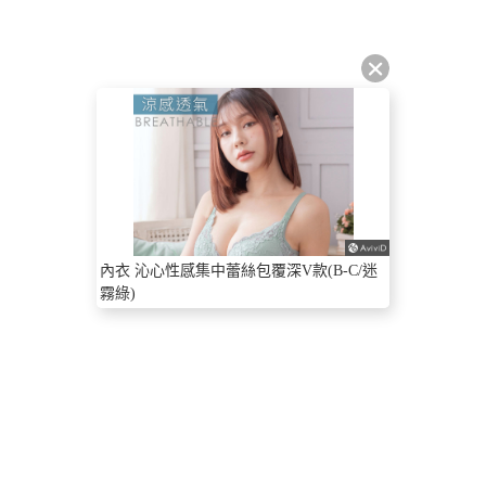
內衣 沁心性感集中蕾絲包覆深V款(B-C/迷
霧綠)