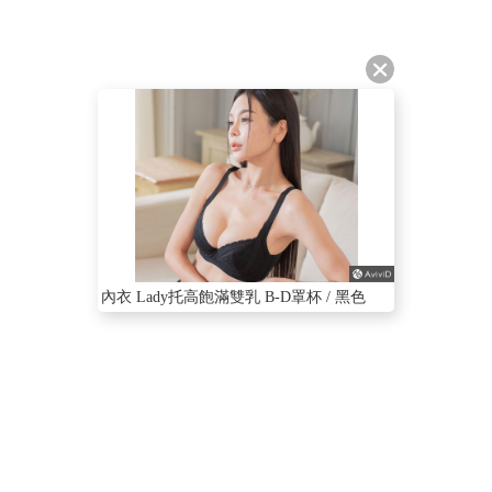
內衣 Lady托高飽滿雙乳 B-D罩杯 / 黑色