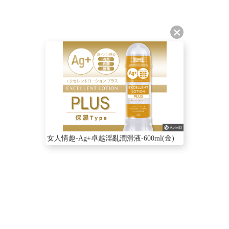
女人情趣-Ag+卓越淫亂潤滑液-600ml(金)