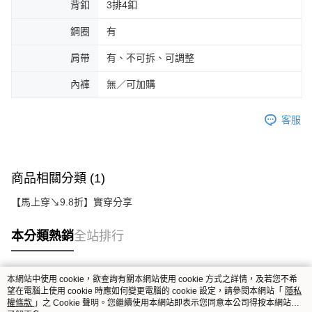
背釦
3排4釦
鋼圈
有
肩帶
有、不可拆、可調整
內褲
無／可加購
客服
商品相關分類 (1)
【馬上穿↘9.8折】實穿分享
本分類熱銷
全站排行
本網站中使用 cookie，欲查詢有關本網站使用 cookie 方式之詳情，及若您不希
熱門標籤
望在電腦上使用 cookie 時應如何變更電腦的 cookie 設定，請參閱本網站「
隱私
權條款
」之 Cookie 聲明。您繼續使用本網站即表示您同意本公司得按本網站使