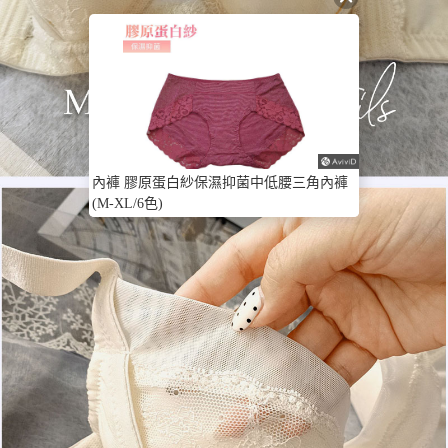
內褲 膠原蛋白紗保濕抑菌中低腰三角內褲
(M-XL/6色)