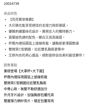
超商取貨付款
10024739
Apple Pay
商品特色
ATM付款
【亮亮實穿推薦】
大尺碼也能享受絕佳的支撐力與舒適感。
運送方式
優雅刺繡蕾絲花設計，展現女人的獨特魅力。
莫蘭迪色調的配色，顯白又具高級感。
全家取貨付款
杯模內裡採圓弧上提線剪裁，讓胸部更渾圓飽滿
每筆NT$60，滿NT$999(含以上)免運費
雙微笑C型鋼圈，拉近雙乳胸距更集中
付款後全家取貨
艾妍內衣的用心選品，絕對是妳自信美的最佳夥伴！
每筆NT$60，滿NT$999(含以上)免運費
銷售重點
711取貨付款
重磅登場【大罩杯+大下圍】
每筆NT$60，滿NT$999(含以上)免運費
杯模內裡採用圓弧上提線剪裁
雙微笑C型鋼圈拉近雙乳胸距
付款後7-11取貨
中脊心款，無壓不勒舒適加分
每筆NT$60，滿NT$999(含以上)免運費
外月牙片設計，加強胸部包覆托高
宅配-新竹貨運
雙層彈力網紗背片，穩定包覆背肉
每筆NT$80，滿NT$999(含以上)免運費