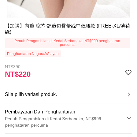
【加購】內褲 涼芯 舒適包臀蕾絲中低腰款 (FREE-XL/薄荷
綠)
Penuh Pengambilan di Kedai Serbaneka, NT$999 penghataran
percuma
Penghantaran Negara/Wilayah
NT$390
NT$220
Sila pilih variasi produk.
Pembayaran Dan Penghantaran
Penuh Pengambilan di Kedai Serbaneka, NT$999
penghataran percuma
Kaedah Pembayaran