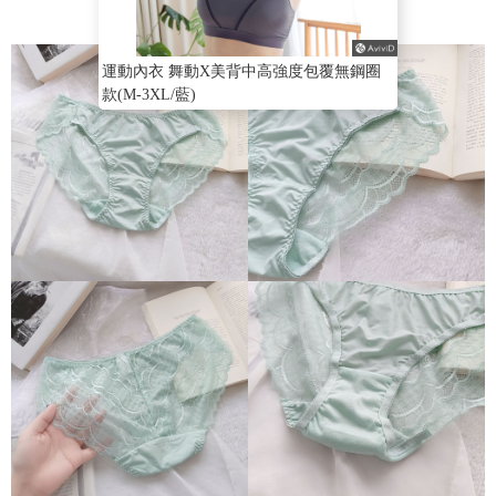
運動內衣 舞動X美背中高強度包覆無鋼圈
款(M-3XL/藍)