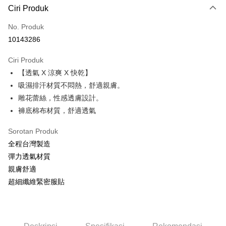
Ciri Produk
Kad Kredit (Bayaran Penuh)
No. Produk
Pengambilan di Kedai Serbaneka
10143286
Apple Pay
Ciri Produk
Pemindahan ATM
【透氣 X 涼爽 X 快乾】
吸濕排汗材質不悶熱，舒適親膚。
Pilihan Penghantaran
雕花蕾絲，性感透膚設計。
全家取貨付款
褲底棉布材質，舒適透氣
NT$60/pesanan | Penghantaran percuma untuk pesanan
Sorotan Produk
NT$999 atau lebih
全程台灣製造
付款後全家取貨
彈力透氣材質
NT$60/pesanan | Penghantaran percuma untuk pesanan
親膚舒適
NT$999 atau lebih
超細纖維緊密服貼
711取貨付款
NT$60/pesanan | Penghantaran percuma untuk pesanan
NT$999 atau lebih