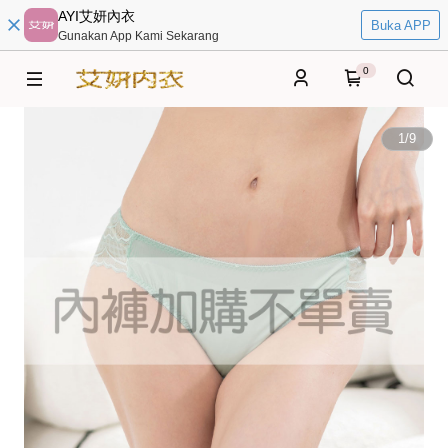
AYI艾妍內衣
Buka APP
Gunakan App Kami Sekarang
0
1
/
9