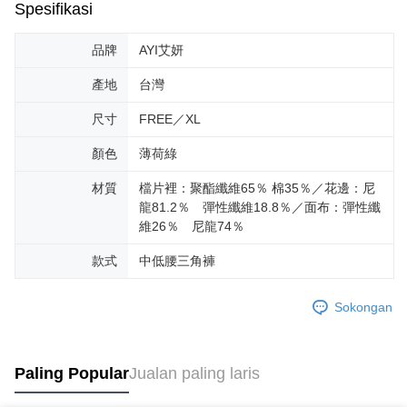
Spesifikasi
品牌
AYI艾妍
產地
台灣
尺寸
FREE／XL
顏色
薄荷綠
材質
檔片裡：聚酯纖維65％ 棉35％／花邊：尼
龍81.2％ 彈性纖維18.8％／面布：彈性纖
維26％ 尼龍74％
款式
中低腰三角褲
Sokongan
Paling Popular
Jualan paling laris