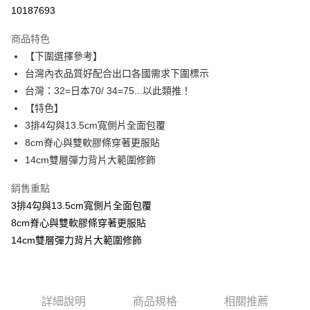
超商取貨付款
10187693
Apple Pay
商品特色
ATM付款
【下圍選擇參考】
台灣內衣品質好配合出口各國需求下圍標示
運送方式
台灣：32=日本70/ 34=75...以此類推！
【特色】
全家取貨付款
3排4勾與13.5cm寬側片全面包覆
每筆NT$60，滿NT$999(含以上)免運費
8cm脊心與雙軟膠條穿著更服貼
付款後全家取貨
14cm雙層彈力背片大範圍修飾
每筆NT$60，滿NT$999(含以上)免運費
銷售重點
711取貨付款
3排4勾與13.5cm寬側片全面包覆
每筆NT$60，滿NT$999(含以上)免運費
8cm脊心與雙軟膠條穿著更服貼
14cm雙層彈力背片大範圍修飾
付款後7-11取貨
每筆NT$60，滿NT$999(含以上)免運費
宅配-新竹貨運
詳細說明
商品規格
相關推薦
每筆NT$80，滿NT$999(含以上)免運費