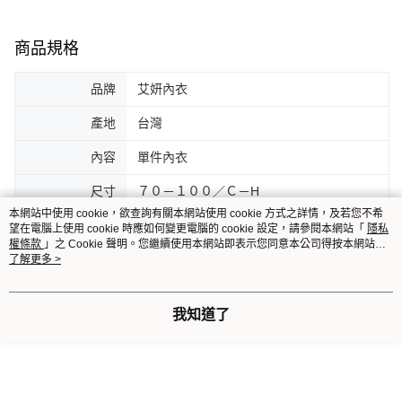
商品規格
品牌
艾妍內衣
產地
台灣
內容
單件內衣
尺寸
７０－１００／Ｃ－H
本網站中使用 cookie，欲查詢有關本網站使用 cookie 方式之詳情，及若您不希
顏色
膚色、黑色、深藍
望在電腦上使用 cookie 時應如何變更電腦的 cookie 設定，請參閱本網站「
隱私
權條款
」之 Cookie 聲明。您繼續使用本網站即表示您同意本公司得按本網站使
材質
蕾絲（尼龍80％、彈性纖維20％）／裡布
用條款之 Cookie 聲明使用 cookie。
了解更多 >
（聚酯纖維65％、棉35％）
背釦
3排4鉤
我知道了
鋼圈
有
肩帶
有、不可拆、可調整、加寬2cm