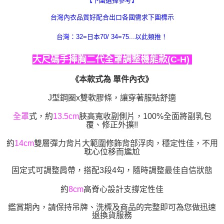
【下圍選擇參考】
台灣內衣品質好配合出口各國需求下圍標示
台灣：32=日本70/ 34=75...以此類推！
大尺碼手捧胸二代全罩調整機能款(C-H)
《本款式為 單件內衣》
J型鋼圈x雙軟膠條，讓穿著服貼舒適
全罩
式，約
13.5cm
脥高寬收副側片，100%全面將副乳包
覆、修正外擴!!
約
14cm
雙層彈力背片大範圍修飾背部浮肉，穩定性佳，不用
耽心位移而尷尬
固定式可調整肩帶，搭配3段4勾，隨時調整最佳自信狀態
約
8cm
高脊心設計支撐定性佳
鑑賞期內，請保持吊牌、洗標及商品的完整即可為您做迅速
退換貨服務