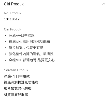
Ciri Produk
Kad Kredit (Bayaran Penuh)
No. Produk
Pengambilan di Kedai Serbaneka
10419517
Apple Pay
Ciri Produk
Pemindahan ATM
涼感x平口中腰款
褲底貼心採用洞洞棉功能布
Pilihan Penghantaran
臀片加寬，包臀更有感
全家取貨付款
強化整件內褲的透氣、親膚性
NT$60/pesanan | Penghantaran percuma untuk pesanan
全程MIT 舒適包臀 品質更安心
NT$999 atau lebih
Sorotan Produk
付款後全家取貨
涼感x平口中腰款
NT$60/pesanan | Penghantaran percuma untuk pesanan
褲底洞洞棉透氣功能布
NT$999 atau lebih
臀片加寛強化包臀
材質親膚舒服感
711取貨付款
NT$60/pesanan | Penghantaran percuma untuk pesanan
NT$999 atau lebih