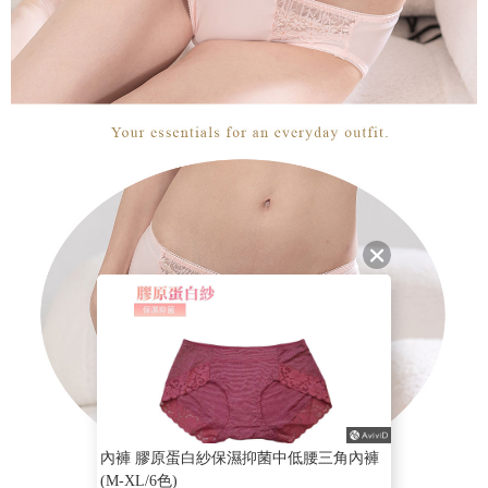
內褲 膠原蛋白紗保濕抑菌中低腰三角內褲
(M-XL/6色)