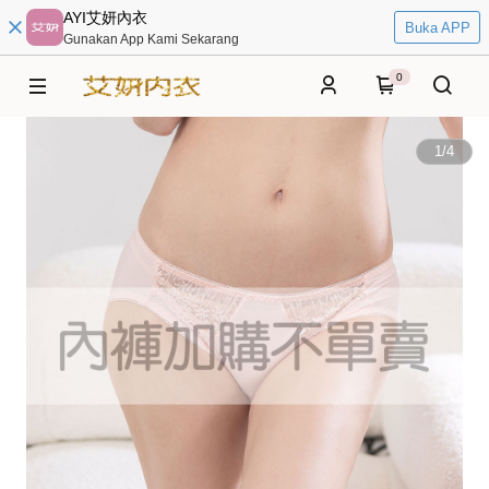
AYI艾妍內衣
Buka APP
Gunakan App Kami Sekarang
0
1
/
4