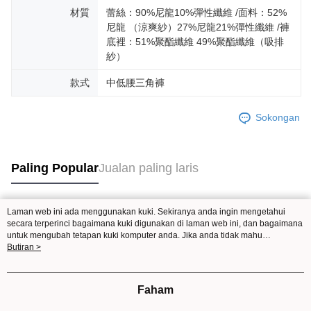
材質
蕾絲：90%尼龍10%彈性纖維 /面料：52%
尼龍 （涼爽紗）27%尼龍21%彈性纖維 /褲
底裡：51%聚酯纖維 49%聚酯纖維（吸排
紗）
款式
中低腰三角褲
Sokongan
Paling Popular
Jualan paling laris
Laman web ini ada menggunakan kuki. Sekiranya anda ingin mengetahui
Tag Popular
secara terperinci bagaimana kuki digunakan di laman web ini, dan bagaimana
untuk mengubah tetapan kuki komputer anda. Jika anda tidak mahu
menggunakan kuki di komputer anda, sila rujuk penerangan mengenai kuki.
Butiran >
Dasar Privasi
Laman web ini ada menggunakan kuki. Sekiranya anda ingin
mengetahui secara terperinci bagaimana kuki digunakan di laman web ini,
dan bagaimana untuk mengubah tetapan kuki komputer anda. Jika anda tidak
Faham
mahu menggunakan kuki di komputer anda, sila rujuk penerangan mengenai
kuki.