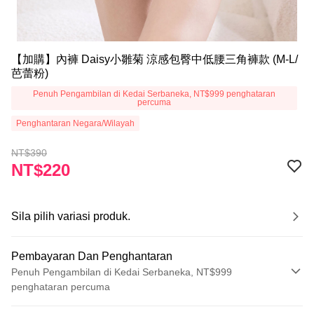
【加購】內褲 Daisy小雛菊 涼感包臀中低腰三角褲款 (M-L/
芭蕾粉)
Penuh Pengambilan di Kedai Serbaneka, NT$999 penghataran
percuma
Penghantaran Negara/Wilayah
NT$390
NT$220
Sila pilih variasi produk.
Pembayaran Dan Penghantaran
Penuh Pengambilan di Kedai Serbaneka, NT$999
penghataran percuma
Kaedah Pembayaran