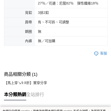
27％／花邊：尼龍82％ 彈性纖維18％
背釦
3排2釦
肩帶
有、不可拆、可調整
鋼圈
無
內褲
無／可加購
客服
商品相關分類 (1)
【馬上穿↘9.8折】實穿分享
本分類熱銷
全站排行