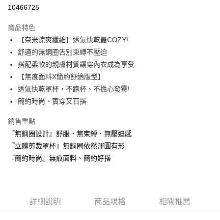
超商取貨付款
10466725
Apple Pay
商品特色
ATM付款
【奈米涼爽纖維】透氣快乾最COZY!
舒適的無鋼圈告別束縛不壓迫
運送方式
搭配柔軟的親膚材質讓穿內衣成為享受
【無痕面料X簡約舒適版型】
全家取貨付款
透氣快乾罩杯，不跑杯、不擔心發霉!
每筆NT$60，滿NT$999(含以上)免運費
簡約時尚、實穿又百搭
付款後全家取貨
銷售重點
每筆NT$60，滿NT$999(含以上)免運費
『無鋼圈設計』舒服．無束縛．無壓迫感
711取貨付款
『立體剪裁罩杯』無鋼圈依然渾圓有形
每筆NT$60，滿NT$999(含以上)免運費
『簡約時尚』無痕面料、簡約好搭
付款後7-11取貨
每筆NT$60，滿NT$999(含以上)免運費
詳細說明
商品規格
相關推薦
宅配-新竹貨運
每筆NT$80，滿NT$999(含以上)免運費