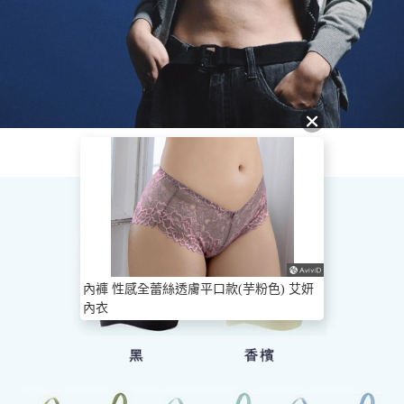
內褲 性感全蕾絲透膚平口款(芋粉色) 艾妍
內衣