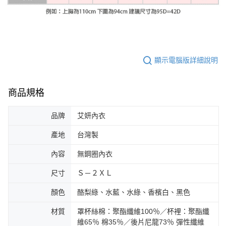
顯示電腦版詳細說明
商品規格
品牌
艾妍內衣
產地
台灣製
內容
無鋼圈內衣
尺寸
Ｓ－２ＸＬ
顏色
酪梨綠、水藍、水綠、香檳白、黑色
材質
罩杯絲棉：聚酯纖維100％／杯裡：聚酯纖
維65％ 棉35％／後片尼龍73％ 彈性纖維