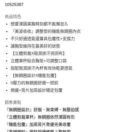
超商取貨付款
10525387
Apple Pay
商品特色
ATM付款
想要渾圓美胸時刻都不能懈怠💪
『美波收收』調整型的機能無鋼圈內衣
運送方式
不只舒適透氣還兼具包覆性+支撐力
讓胸型維持在最美好的狀態
全家取貨付款
【立體剪裁X吸濕排汗洞洞布】
每筆NT$60，滿NT$999(含以上)免運費
立體罩杯貼合胸型+可調整口袋
付款後全家取貨
搭配吸濕排汗內杯有效快乾更透氣
每筆NT$60，滿NT$999(含以上)免運費
【無鋼圈設計X機能包覆】
0壓力的無鋼圈舒適一把抓
711取貨付款
側邊+背片加高設計穩定包覆
每筆NT$60，滿NT$999(含以上)免運費
銷售重點
付款後7-11取貨
『無鋼圈設計』舒服．無束縛．無壓迫感
每筆NT$60，滿NT$999(含以上)免運費
『立體剪裁罩杯』無鋼圈依然渾圓有形
宅配-新竹貨運
『機能包覆』加高背片脅邊完美收覆
每筆NT$80，滿NT$999(含以上)免運費
『柔細網紗』服貼舒適修飾上胸無肉