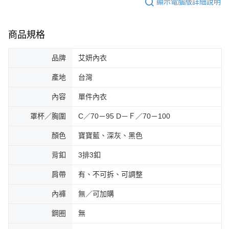
顯示電腦版詳細說明
商品規格
品牌
艾妍內衣
產地
台灣
內容
單件內衣
罩杯／胸圍
C／70－95 D－Ｆ／70－100
顏色
寶寶藍、深灰、黑色
背釦
3排3釦
肩帶
有、不可拆、可調整
內褲
無／可加購
鋼圈
無