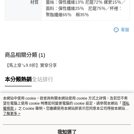
材質
蕾絲：彈性纖維13％ 尼龍72％ 縲縈15％／
面料：彈性纖維25％ 尼龍75％／杯裡：
聚酯纖維65％ 棉35％
客服
商品相關分類 (1)
【馬上穿↘9.8折】實穿分享
本分類熱銷
全站排行
本網站中使用 cookie，欲查詢有關本網站使用 cookie 方式之詳情，及若您不希
熱門標籤
望在電腦上使用 cookie 時應如何變更電腦的 cookie 設定，請參閱本網站「
隱私
權條款
」之 Cookie 聲明。您繼續使用本網站即表示您同意本公司得按本網站使
用條款之 Cookie 聲明使用 cookie。
了解更多 >
我知道了