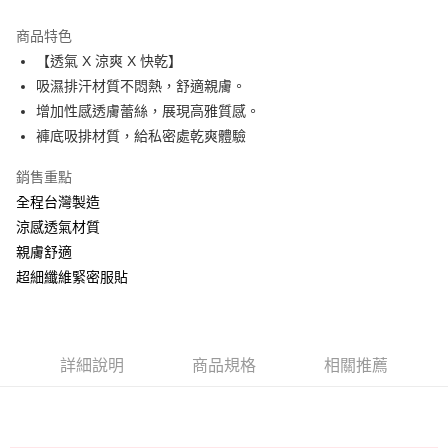
Apple Pay
商品特色
ATM付款
【透氣 X 涼爽 X 快乾】
吸濕排汗材質不悶熱，舒適親膚。
運送方式
增加性感透膚蕾絲，展現高雅質感。
褲底吸排材質，給私密處乾爽體驗
全家取貨付款
每筆NT$60，滿NT$999(含以上)免運費
銷售重點
付款後全家取貨
全程台灣製造
涼感透氣材質
每筆NT$60，滿NT$999(含以上)免運費
親膚舒適
711取貨付款
超細纖維緊密服貼
每筆NT$60，滿NT$999(含以上)免運費
付款後7-11取貨
每筆NT$60，滿NT$999(含以上)免運費
詳細說明
商品規格
相關推薦
宅配-新竹貨運
每筆NT$80，滿NT$999(含以上)免運費