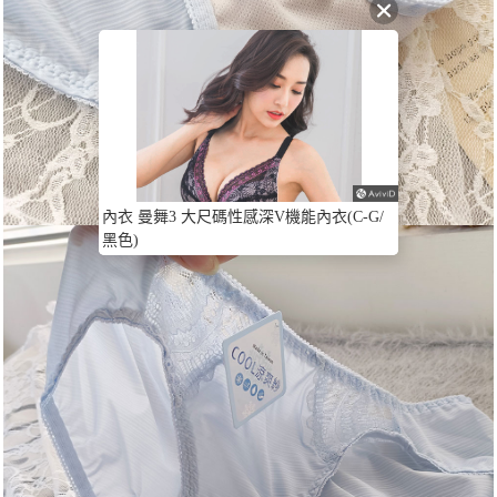
內衣 曼舞3 大尺碼性感深V機能內衣(C-G/
黑色)