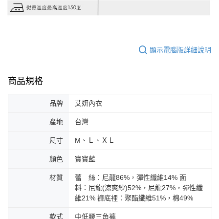
顯示電腦版詳細說明
商品規格
品牌
艾妍內衣
產地
台灣
尺寸
M、Ｌ、ＸＬ
顏色
寶寶藍
材質
蕾 絲：尼龍86%，彈性纖維14% 面
料：尼龍(涼爽紗)52%，尼龍27%，彈性纖
維21% 褲底裡：聚酯纖維51%，棉49%
款式
中低腰三角褲