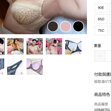
90E
85D
75C
數量
付款與運
超取滿NT$
付款方式
商品特色
信用卡一
商品編號
10948701