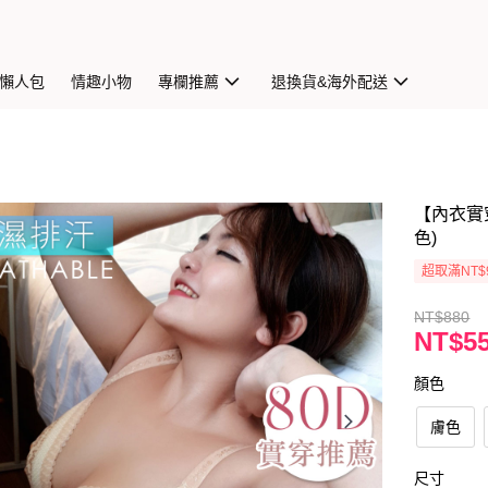
懶人包
情趣小物
專欄推薦
退換貨&海外配送
【內衣實穿
色)
超取滿NT$
NT$880
NT$5
顏色
膚色
尺寸