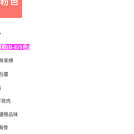
》
B-E/5色)
無束縛
包覆
高
平背肉
優雅品味
胸骨