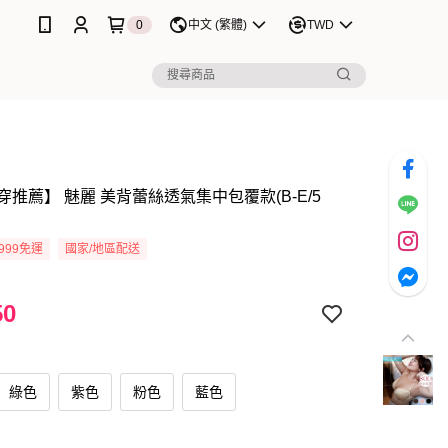
0
中文 (繁體)
TWD
推薦】 魅麗 美背蕾絲透氣集中包覆款(B-E/5
999免運
國家/地區配送
50
綠色
紫色
粉色
藍色