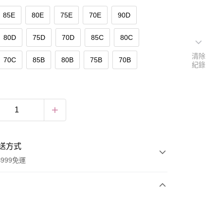
85E
80E
75E
70E
90D
80D
75D
70D
85C
80C
清除
70C
85B
80B
75B
70B
紀錄
送方式
999免運
次付款