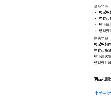
超商取貨
商品特色
Apple Pay
輕感軟
中脊心
ATM付款
微下厚
蕾絲彈
運送方式
銷售重點
輕感軟鋼
全家取貨
中脊心高
每筆NT$6
微下厚透
付款後全
蕾絲彈性
每筆NT$6
711取貨
商品相關分
每筆NT$6
【馬上穿↘
付款後7-1
分享
每筆NT$6
宅配-新竹