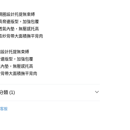
付款
鋼圈設計托提無束縛
高脅邊版型，加強包覆
透氣內墊，無壓感托高
性紗背帶大面積撫平背肉
圈設計托提無束縛
付款
脅邊版型，加強包覆
0，滿NT$999(含以上)免運費
氣內墊，無壓感托高
家取貨
紗背帶大面積撫平背肉
0，滿NT$999(含以上)免運費
付款
類 (1)
0，滿NT$999(含以上)免運費
9.8折】實穿分享
1取貨
客服
0，滿NT$999(含以上)免運費
貨運