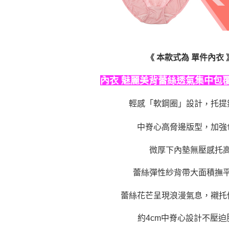
《 本款式為 單件內衣 
魅麗美背蕾絲透氣集中包覆款(
內衣
，
輕感「軟鋼圈」設計
托提
中脊心高脅邊版型，加強
微厚下內墊無壓感托
蕾絲彈性紗背帶大面積撫
蕾絲花芒呈現浪漫氣息，襯托
約4cm中脊心設計不壓迫