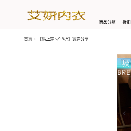
商品分類
折扣
首頁
【馬上穿↘9.8折】實穿分享