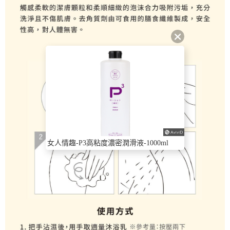
女人情趣-P3高粘度濃密潤滑液-1000ml