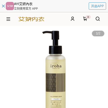
AYI艾妍內衣
开启APP
立刻使用官方 APP
0
1
/
2