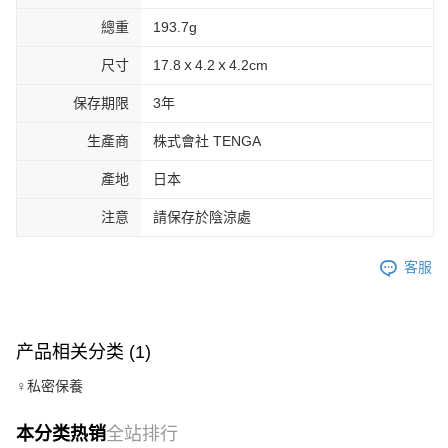
總重
193.7g
尺寸
17.8ｘ4.2ｘ4.2cm
保存期限
3年
生產商
株式會社 TENGA
產地
日本
注意
請保存於陰涼處
客服
产品相关分类 (1)
♀私密保養
本分类热销
全站排行