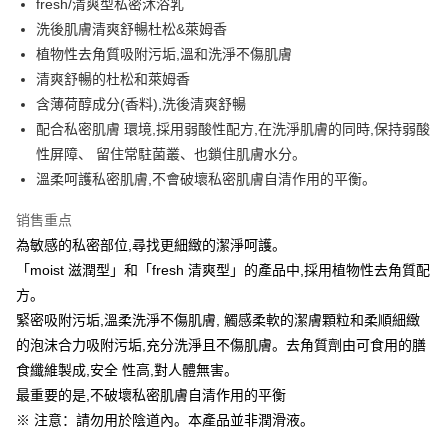
fresh/清爽型私密沐浴乳
洗後肌膚清爽舒暢杜松&萊姆香
运送方式
植物性去角質吸附污垢,溫和洗淨不傷肌膚
清爽舒暢的杜松和萊姆香
全家取貨付款
含薄荷醇成分(香料),洗後清爽舒暢
每笔NT$60，满NT$999(含以上)免运费
配合私密肌膚 環境,採用弱酸性配方,在洗淨肌膚的同時,保持弱酸
付款後全家取貨
性屏障、 留住常駐菌叢、也鎖住肌膚水分。
每笔NT$60，满NT$999(含以上)免运费
溫柔呵護私密肌膚,不會破壞私密肌膚自清作用的平衡。
711取貨付款
销售重点
每笔NT$60，满NT$999(含以上)免运费
為敏感的私密部位,尋找更細緻的潔淨呵護。
「moist 滋潤型」和「fresh 清爽型」的產品中,採用植物性去角質配
付款後7-11取貨
方。
每笔NT$60，满NT$999(含以上)免运费
緊密吸附污垢,溫柔洗淨不傷肌膚, 觸感柔軟的潔膚顆粒和柔順細緻
宅配-新竹貨運
的泡沫合力吸附污垢,充分洗淨且不傷肌膚。去角質劑由可食用的膳
每笔NT$80，满NT$999(含以上)免运费
食纖維製成,安全 性高,對人體無害。
最重要的是,不破壞私密肌膚自清作用的平衡
國際順豐速運
查看运费
※ 注意：請勿用於陰道內。本產品並非潤滑液。