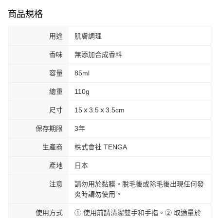
商品規格
用途
肌膚調理
香味
無添加合成香料
容量
85ml
總重
110g
尺寸
15ｘ3.5ｘ3.5cm
保存期限
3年
生產商
株式會社 TENGA
產地
日本
注意
請勿用於黏膜。脫毛後或除毛後出現任何發
炎時請勿使用。
使用方式
① 使用前請清潔雙手和手指。② 取適量於