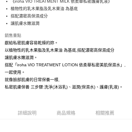
《iroha VIO TREATMENT MILK 依柔華私密護膚乳液》
植物性的乳木果脂及乳木果油 為基底
運送方式
搭配濃密高保濕成分
讓肌膚水嫩滋潤
全家取貨付款
每筆NT$60，滿NT$999(含以上)免運費
銷售重點
付款後全家取貨
獻給私密肌膚容易乾燥的妳。
以植物性的乳木果脂及乳木果油 為基底,搭配濃密高保濕成分
每筆NT$60，滿NT$999(含以上)免運費
讓肌膚水嫩滋潤。
711取貨付款
搭配「iroha VIO TREATMENT LOTION 依柔華私密美肌保濕水」,
每筆NT$60，滿NT$999(含以上)免運費
一起使用。
就像臉部肌膚的日常保養一樣,
付款後7-11取貨
私密肌膚保養 三步驟:洗淨(沐浴乳)、滋潤(保濕水)、護膚(乳液)。
每筆NT$60，滿NT$999(含以上)免運費
宅配-新竹貨運
每筆NT$80，滿NT$999(含以上)免運費
詳細說明
商品規格
相關推薦
國際順豐速運
查看運費