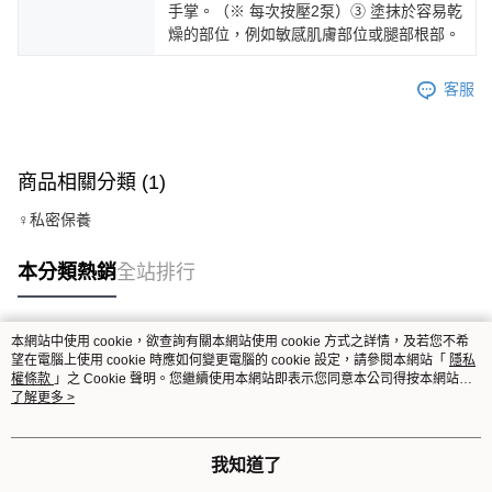
手掌。（※ 每次按壓2泵）③ 塗抹於容易乾
燥的部位，例如敏感肌膚部位或腿部根部。
客服
商品相關分類 (1)
♀私密保養
本分類熱銷
全站排行
本網站中使用 cookie，欲查詢有關本網站使用 cookie 方式之詳情，及若您不希
熱門標籤
望在電腦上使用 cookie 時應如何變更電腦的 cookie 設定，請參閱本網站「
隱私
權條款
」之 Cookie 聲明。您繼續使用本網站即表示您同意本公司得按本網站使
用條款之 Cookie 聲明使用 cookie。
了解更多 >
我知道了