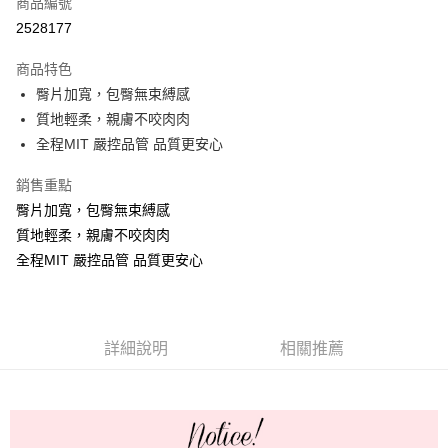
商品編號
超商取貨付款
2528177
Apple Pay
商品特色
ATM付款
臀片加寬，包臀無束縛感
質地輕柔，親膚不咬肉肉
運送方式
全程MIT 嚴控品管 品質更安心
全家取貨付款
銷售重點
每筆NT$60，滿NT$999(含以上)免運費
臀片加寬，包臀無束縛感
付款後全家取貨
質地輕柔，親膚不咬肉肉
全程MIT 嚴控品管 品質更安心
每筆NT$60，滿NT$999(含以上)免運費
711取貨付款
每筆NT$60，滿NT$999(含以上)免運費
詳細說明
相關推薦
付款後7-11取貨
每筆NT$60，滿NT$999(含以上)免運費
宅配-新竹貨運