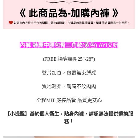
每筆NT$80，滿NT$999(含以上)免運費
國際順豐速運
查看運費
內褲 魅麗中腰包臀三角款(紫色) AYI艾妍
FREE 適穿腰圍25"-28")
(
臀片加寬，包臀無束縛感
質地輕柔，親膚不咬肉肉
全程MIT 嚴控品管 品質更安心
【小提醒】基於個人衛生，貼身內褲，請恕無法提供退換服
務！