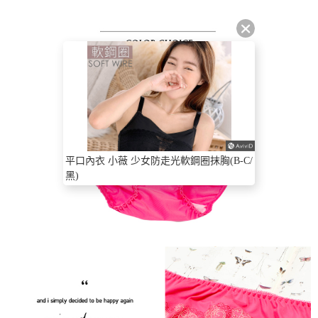
平口內衣 小薇 少女防走光軟鋼圈抹胸(B-C/
黑)