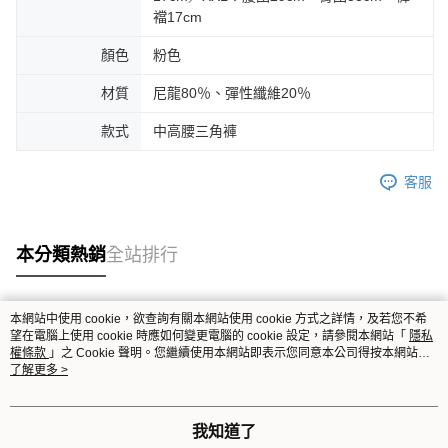
襠17cm
顏色
粉色
材質
尼龍80％、彈性纖維20％
款式
中高腰三角褲
客服
本分類熱銷
全站排行
本網站中使用 cookie，欲查詢有關本網站使用 cookie 方式之詳情，及若您不希
熱門標籤
望在電腦上使用 cookie 時應如何變更電腦的 cookie 設定，請參閱本網站「
隱私
權條款
」之 Cookie 聲明。您繼續使用本網站即表示您同意本公司得按本網站使
用條款之 Cookie 聲明使用 cookie。
了解更多 >
我知道了