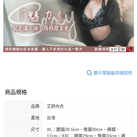
顯示電腦版詳細說明
商品規格
品牌
艾妍內衣
產地
台灣
尺寸
XL：腰圍28.5cm、臀圍30cm、褲檔、
17cm／XXL：腰圍29cm、臀圍33cm、褲