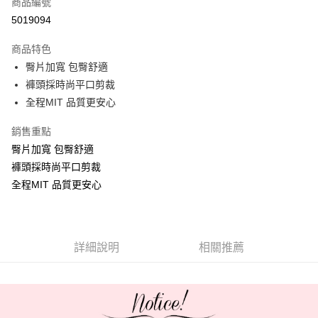
商品編號
超商取貨付款
5019094
Apple Pay
商品特色
ATM付款
臀片加寬 包臀舒適
褲頭採時尚平口剪裁
運送方式
全程MIT 品質更安心
全家取貨付款
銷售重點
每筆NT$60，滿NT$999(含以上)免運費
臀片加寬 包臀舒適
付款後全家取貨
褲頭採時尚平口剪裁
全程MIT 品質更安心
每筆NT$60，滿NT$999(含以上)免運費
711取貨付款
每筆NT$60，滿NT$999(含以上)免運費
詳細說明
相關推薦
付款後7-11取貨
每筆NT$60，滿NT$999(含以上)免運費
宅配-新竹貨運