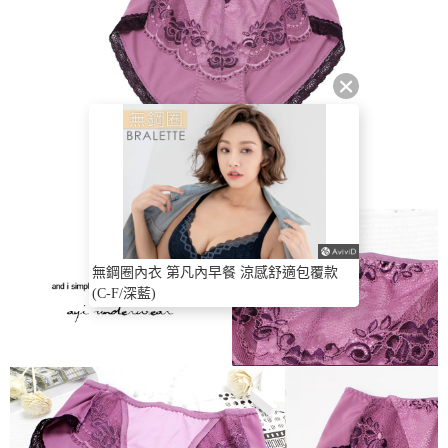
無鋼圈內衣 第凡內早餐 涼感舒適包覆款
(C-F/深藍)