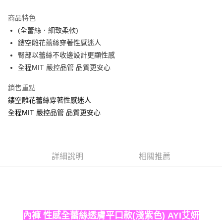
Apple Pay
商品特色
ATM付款
(全蕾絲．細致柔軟)
鏤空雕花蕾絲穿著性感迷人
運送方式
臀部以蕾絲不收邊設計更顯性感
全程MIT 嚴控品管 品質更安心
全家取貨付款
每筆NT$60，滿NT$999(含以上)免運費
銷售重點
付款後全家取貨
鏤空雕花蕾絲穿著性感迷人
全程MIT 嚴控品管 品質更安心
每筆NT$60，滿NT$999(含以上)免運費
711取貨付款
每筆NT$60，滿NT$999(含以上)免運費
詳細說明
相關推薦
付款後7-11取貨
每筆NT$60，滿NT$999(含以上)免運費
宅配-新竹貨運
每筆NT$80，滿NT$999(含以上)免運費
內褲 性感全蕾絲透膚平口款(淺紫色) AYI艾妍