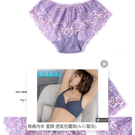
無痕內衣 童顏 透氣包覆款(A-C/藍灰)