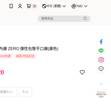
0
中文 (繁體)
TWD
褲 ZERO 彈性包臀平口褲(膚色)
999免運
國家/地區配送
20
（洗標Ｌ）
ＸＬ