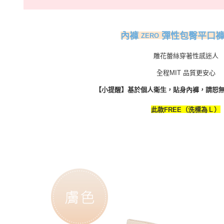
彈性包臀平口褲
內褲
ZERO
雕花蕾絲穿著性感迷人
全程MIT 品質更安心
【小提醒】基於個人衛生，貼身內褲，請恕
此款FREE（洗標為Ｌ）