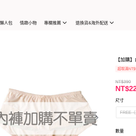
懶人包
情趣小物
專欄推薦
退換貨&海外配送
【加購】內
超取滿NT$
NT$390
NT$2
尺寸
FREE
數量