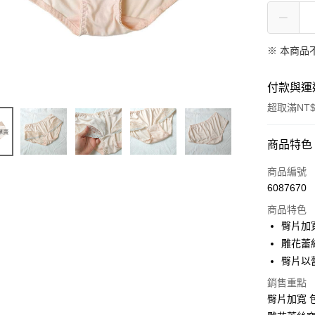
※ 本商品
付款與運
超取滿NT$
付款方式
商品特色
信用卡一
商品編號
6087670
超商取貨
商品特色
Apple Pay
臀片加
雕花蕾
ATM付款
臀片以
銷售重點
運送方式
臀片加寬 