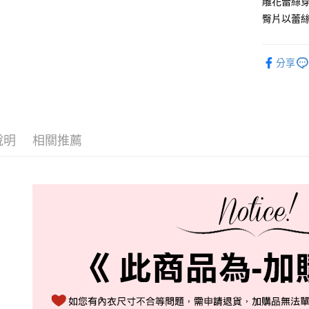
雕花蕾絲
全家取貨
臀片以蕾
每筆NT$6
付款後全
分享
每筆NT$6
711取貨
每筆NT$6
付款後7-1
說明
相關推薦
每筆NT$6
宅配-新竹
每筆NT$8
國際順豐