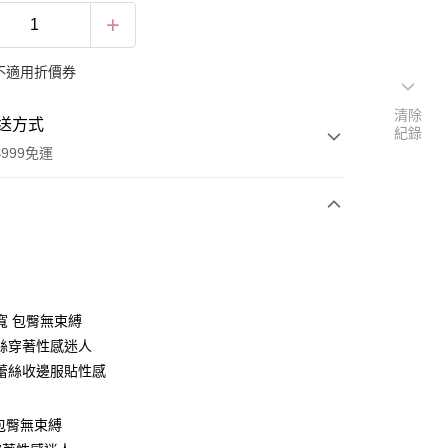
不適用折價券
清除
送方式
紀錄
999免運
次付款
付款
寬 包臀無束縛
絲穿著性感迷人
蕾絲收邊服貼性感
包臀無束縛