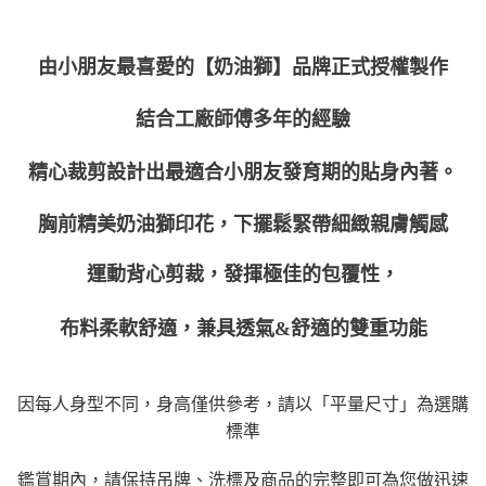
國際順豐速運
查看運費
由小朋友最喜愛的【奶油獅】品牌正式授權製作
結合工廠師傅多年的經驗
精心裁剪設計出最適合小朋友發育期的貼身內著。
胸前精美奶油獅印花，下擺鬆緊帶細緻親膚觸感
運動背心剪裁，發揮極佳的包覆性，
布料柔軟舒適，兼具透氣&舒適的雙重功能
因每人身型不同，身高僅供參考，請以「平量尺寸」為選購
標準
鑑賞期內，請保持吊牌、洗標及商品的完整即可為您做迅速