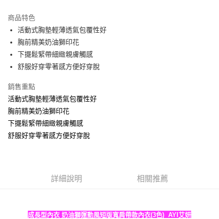
Apple Pay
商品特色
ATM付款
活動式胸墊輕薄透氣包覆性好
胸前精美奶油獅印花
運送方式
下擺鬆緊帶細緻親膚觸感
舒服好穿零著感方便好穿脫
全家取貨付款
每筆NT$60，滿NT$999(含以上)免運費
銷售重點
付款後全家取貨
活動式胸墊輕薄透氣包覆性好
胸前精美奶油獅印花
每筆NT$60，滿NT$999(含以上)免運費
下擺鬆緊帶細緻親膚觸感
711取貨付款
舒服好穿零著感方便好穿脫
每筆NT$60，滿NT$999(含以上)免運費
付款後7-11取貨
每筆NT$60，滿NT$999(含以上)免運費
詳細說明
相關推薦
宅配-新竹貨運
每筆NT$80，滿NT$999(含以上)免運費
成長型內衣 奶油獅運動風短版寬肩帶款內衣(3色) AYI艾妍