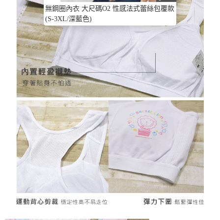
無鋼圈內衣 大尺碼O2 性感法式蕾絲包覆款
(S-3XL/深藍色)