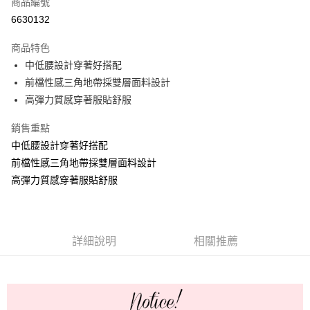
商品編號
超商取貨付款
6630132
Apple Pay
商品特色
ATM付款
中低腰設計穿著好搭配
前檔性感三角地帶採雙層面料設計
運送方式
高彈力質感穿著服貼舒服
全家取貨付款
銷售重點
每筆NT$60，滿NT$999(含以上)免運費
中低腰設計穿著好搭配
付款後全家取貨
前檔性感三角地帶採雙層面料設計
高彈力質感穿著服貼舒服
每筆NT$60，滿NT$999(含以上)免運費
711取貨付款
每筆NT$60，滿NT$999(含以上)免運費
詳細說明
相關推薦
付款後7-11取貨
每筆NT$60，滿NT$999(含以上)免運費
宅配-新竹貨運