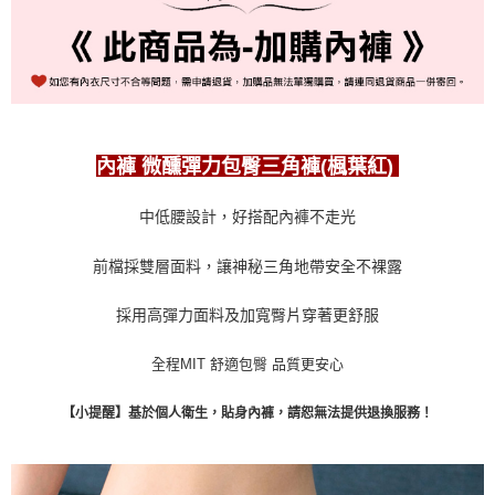
每筆NT$80，滿NT$999(含以上)免運費
國際順豐速運
查看運費
內褲 微醺彈力包臀三角褲(楓葉紅)
中低腰設計，好搭配內褲不走光
前檔採雙層面料，讓神秘三角地帶安全不裸露
採用高彈力面料及加寬臀片穿著更舒服
全程MIT 舒適包臀 品質更安心
【小提醒】基於個人衛生，貼身內褲，請恕無法提供退換服務！