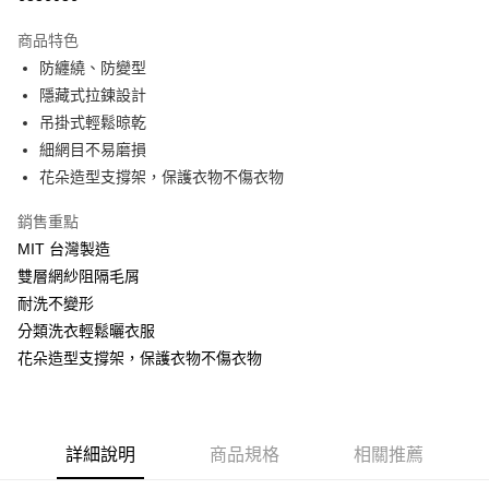
Apple Pay
商品特色
ATM付款
防纏繞、防變型
隱藏式拉鍊設計
運送方式
吊掛式輕鬆晾乾
細網目不易磨損
全家取貨付款
花朵造型支撐架，保護衣物不傷衣物
每筆NT$60，滿NT$999(含以上)免運費
付款後全家取貨
銷售重點
MIT 台灣製造
每筆NT$60，滿NT$999(含以上)免運費
雙層網紗阻隔毛屑
711取貨付款
耐洗不變形
每筆NT$60，滿NT$999(含以上)免運費
分類洗衣輕鬆曬衣服
花朵造型支撐架，保護衣物不傷衣物
付款後7-11取貨
每筆NT$60，滿NT$999(含以上)免運費
宅配-新竹貨運
詳細說明
商品規格
相關推薦
每筆NT$80，滿NT$999(含以上)免運費