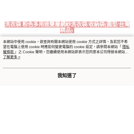
國際順豐速運
查看運費
洗衣袋 粉色多用途雙層網紗洗衣袋/收納袋(圓型/台灣
精品)
MIT台灣製造
本網站中使用 cookie，欲查詢有關本網站使用 cookie 方式之詳情，及若您不希
望在電腦上使用 cookie 時應如何變更電腦的 cookie 設定，請參閱本網站「
隱私
防纏繞、防變型
權條款
」之 Cookie 聲明。您繼續使用本網站即表示您同意本公司得按本網站使
用條款之 Cookie 聲明使用 cookie。
了解更多 >
隱藏式拉鍊設計
吊掛式輕鬆晾乾
我知道了
細網目不易磨損
花朵造型支撐架，保護衣物不傷衣物
圓形
-附支撐架為貼身衣物專用，有效防止內衣變形，適用於貼身衣物