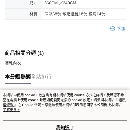
尺寸
360CM ／240CM
材質
尼龍68％ 聚脂纖維18％ 橡膠14％
客服
商品相關分類 (1)
哺乳內衣
本分類熱銷
全站排行
本網站中使用 cookie，欲查詢有關本網站使用 cookie 方式之詳情，及若您不希
熱門標籤
望在電腦上使用 cookie 時應如何變更電腦的 cookie 設定，請參閱本網站「
隱私
權條款
」之 Cookie 聲明。您繼續使用本網站即表示您同意本公司得按本網站使
用條款之 Cookie 聲明使用 cookie。
了解更多 >
我知道了