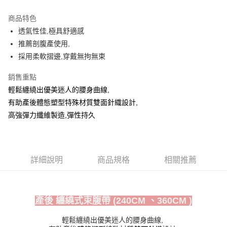
Apple Pay
商品特色
ATM付款
透氣性佳,極具舒適感
推薦剖腹產使用,
運送方式
採用柔軟摺邊,穿戴無拘無束
全家取貨付款
銷售重點
每筆NT$60，滿NT$999(含以上)免運費
輕鬆纏繞出優美迷人的腰身曲線,
付款後全家取貨
有助產後體態塑型特殊材質雙面針織設計,
高強彈力纖維製造,彈性持久
每筆NT$60，滿NT$999(含以上)免運費
711取貨付款
每筆NT$60，滿NT$999(含以上)免運費
詳細說明
商品規格
相關推薦
付款後7-11取貨
每筆NT$60，滿NT$999(含以上)免運費
宅配-新竹貨運
產後 纏繞式束腹帶 (240CM 、360CM )
每筆NT$80，滿NT$999(含以上)免運費
輕鬆纏繞出優美迷人的腰身曲線,