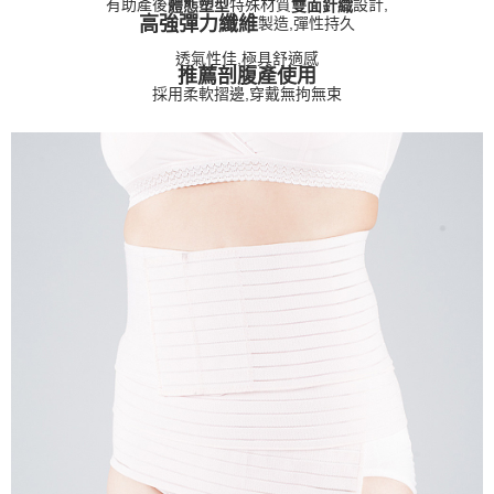
有助產後
特殊材質
設計,
體態塑型
雙面針織
國際順豐速運
查看運費
高強彈力纖維
製造,彈性持久
透氣性佳,極具舒適感
推薦剖腹產使用
採用柔軟摺邊,穿戴無拘無束