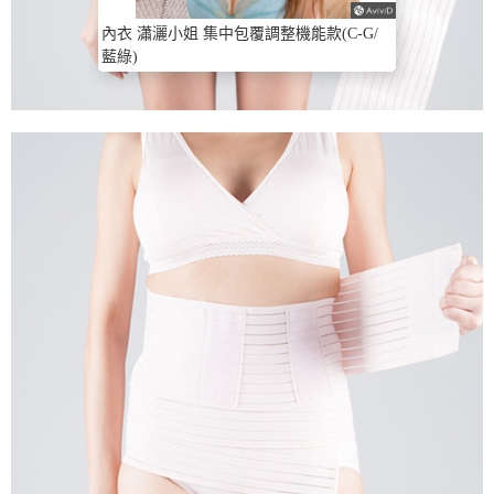
內衣 瀟灑小姐 集中包覆調整機能款(C-G/
藍綠)