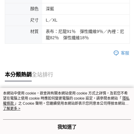
顏色
深藍
尺寸
L／XL
材質
表布：尼龍91％ 彈性纖維9％／內裡：尼
龍82％ 彈性纖維18％
客服
本分類熱銷
全站排行
本網站中使用 cookie，欲查詢有關本網站使用 cookie 方式之詳情，及若您不希
熱門標籤
望在電腦上使用 cookie 時應如何變更電腦的 cookie 設定，請參閱本網站「
隱私
權條款
」之 Cookie 聲明。您繼續使用本網站即表示您同意本公司得按本網站使
用條款之 Cookie 聲明使用 cookie。
了解更多 >
我知道了