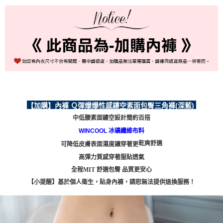
每筆NT$80，滿NT$999(含以上)免運費
國際順豐速運
查看運費
【加購】內褲 Ｑ彈爆爆性感鏤空素面包臀三角褲(
深藍
)
中低腰素面鏤空設計簡約百搭
WINCOOL 冰礦纖維布料
乾爽舒適
可降低皮膚表面濕度讓穿著更
高彈力質感穿著服貼透氣
全程MIT 舒適包臀 品質更安心
【小提醒】基於個人衛生，貼身內褲，請恕無法提供退換服務！