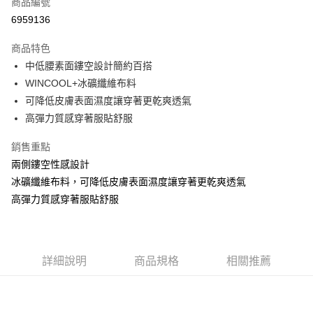
商品編號
超商取貨付款
6959136
Apple Pay
商品特色
ATM付款
中低腰素面鏤空設計簡約百搭
WINCOOL+冰礦纖維布料
運送方式
可降低皮膚表面濕度讓穿著更乾爽透氣
高彈力質感穿著服貼舒服
全家取貨付款
每筆NT$60，滿NT$999(含以上)免運費
銷售重點
付款後全家取貨
兩側鏤空性感設計
冰礦纖維布料，可降低皮膚表面濕度讓穿著更乾爽透氣
每筆NT$60，滿NT$999(含以上)免運費
高彈力質感穿著服貼舒服
711取貨付款
每筆NT$60，滿NT$999(含以上)免運費
付款後7-11取貨
詳細說明
商品規格
相關推薦
每筆NT$60，滿NT$999(含以上)免運費
宅配-新竹貨運