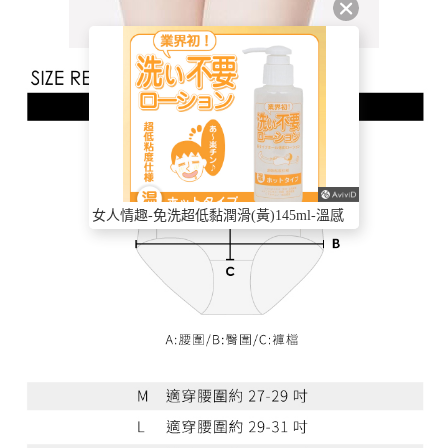
女人情趣-免洗超低黏潤滑(黃)145ml-溫感