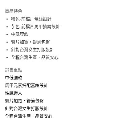
Apple Pay
商品特色
ATM付款
粉色-前檔片蕾絲設計
芋色-前檔片馬甲抽繩設計
運送方式
中低腰款
臀片加寬，舒適包臀
全家取貨付款
針對台灣女生打版設計
每筆NT$60，滿NT$999(含以上)免運費
全程台灣生產，品質安心
付款後全家取貨
銷售重點
每筆NT$60，滿NT$999(含以上)免運費
中低腰款
711取貨付款
馬甲元素搭配蕾絲設計
每筆NT$60，滿NT$999(含以上)免運費
性感迷人
臀片加寬，舒適包臀
付款後7-11取貨
針對台灣女生打版設計
每筆NT$60，滿NT$999(含以上)免運費
全程台灣生產，品質安心
宅配-新竹貨運
每筆NT$80，滿NT$999(含以上)免運費