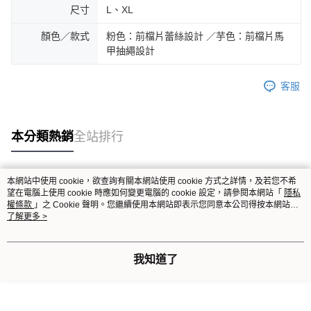
尺寸
L、XL
顏色／款式
粉色：前檔片蕾絲設計 ／芋色：前檔片馬
甲抽繩設計
客服
本分類熱銷
全站排行
本網站中使用 cookie，欲查詢有關本網站使用 cookie 方式之詳情，及若您不希
熱門標籤
望在電腦上使用 cookie 時應如何變更電腦的 cookie 設定，請參閱本網站「
隱私
權條款
」之 Cookie 聲明。您繼續使用本網站即表示您同意本公司得按本網站使
用條款之 Cookie 聲明使用 cookie。
了解更多 >
我知道了