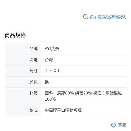
顯示電腦版詳細說明
商品規格
品牌
AYI艾妍
產地
台灣
尺寸
Ｌ、ＸＬ
顏色
黑
材質
面料：尼龍80％ 縲縈20％ 褲底：聚酯纖維
100％
款式
中高腰平口運動短褲
客服