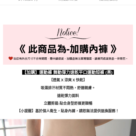
每筆NT$80，滿NT$999(含以上)免運費
國際順豐速運
查看運費
【加購】運動褲 舞動彈力速乾平口運動短褲 (黑)
【透氣 X 涼爽 X 快乾】
吸濕排汗材質不悶熱，舒適親膚。
速乾彈力面料
立體剪裁-貼合身型舒展更順暢
【小提醒】基於個人衛生，貼身內褲，請恕無法提供退換服務！