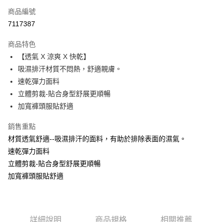
商品編號
超商取貨付款
7117387
Apple Pay
商品特色
ATM付款
【透氣 X 涼爽 X 快乾】
吸濕排汗材質不悶熱，舒適親膚。
運送方式
速乾彈力面料
立體剪裁-貼合身型舒展更順暢
全家取貨付款
加寬褲頭服貼舒適
每筆NT$60，滿NT$999(含以上)免運費
付款後全家取貨
銷售重點
材質透氣舒適--吸濕排汗的面料，有助於排除表面的濕氣。
每筆NT$60，滿NT$999(含以上)免運費
速乾彈力面料
711取貨付款
立體剪裁-貼合身型舒展更順暢
每筆NT$60，滿NT$999(含以上)免運費
加寬褲頭服貼舒適
付款後7-11取貨
每筆NT$60，滿NT$999(含以上)免運費
詳細說明
商品規格
相關推薦
宅配-新竹貨運