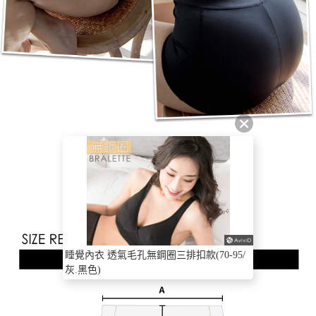
睡覺內衣 透氣毛孔無鋼圈三排扣款(70-95/
灰.黑色)