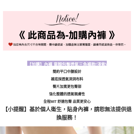
每筆NT$80，滿NT$999(含以上)免運費
國際順豐速運
查看運費
【加購】內褲 童顏包臀透氣三角褲款(淺紫
)
簡約平口中腰設計
褲底採透氣洞洞布料
臀片加寛更包臀部
強化整體的透氣親膚性
全程MIT 舒適包臀 品質更安心
【小提醒】基於個人衛生，貼身內褲，請恕無法提供退
換服務！