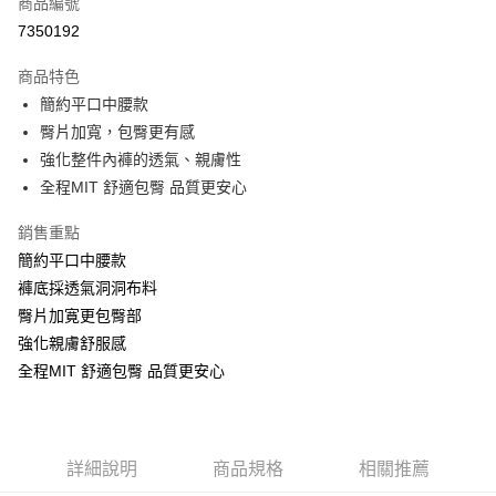
商品編號
超商取貨付款
7350192
Apple Pay
商品特色
ATM付款
簡約平口中腰款
臀片加寬，包臀更有感
運送方式
強化整件內褲的透氣、親膚性
全程MIT 舒適包臀 品質更安心
全家取貨付款
每筆NT$60，滿NT$999(含以上)免運費
銷售重點
付款後全家取貨
簡約平口中腰款
褲底採透氣洞洞布料
每筆NT$60，滿NT$999(含以上)免運費
臀片加寛更包臀部
711取貨付款
強化親膚舒服感
每筆NT$60，滿NT$999(含以上)免運費
全程MIT 舒適包臀 品質更安心
付款後7-11取貨
每筆NT$60，滿NT$999(含以上)免運費
詳細說明
商品規格
相關推薦
宅配-新竹貨運