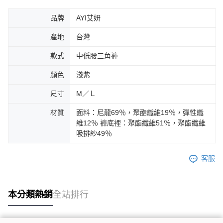
品牌
AYI艾妍
產地
台灣
款式
中低腰三角褲
顏色
淺紫
尺寸
M／Ｌ
材質
面料：尼龍69％，聚酯纖維19％，彈性纖
維12％ 褲底裡：聚酯纖維51％，聚酯纖維
吸排紗49％
客服
本分類熱銷
全站排行