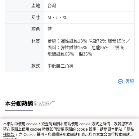
產地
台灣
尺寸
M、L、XL
顏色
藍
材質
蕾絲：彈性纖維13％ 尼龍72％ 縲縈15％／
面料：彈性纖維15％ 尼龍85％ ／褲底：
聚酯纖維65％ 棉35％
款式
中低腰三角褲
客服
本分類熱銷
全站排行
本網站中使用 cookie，欲查詢有關本網站使用 cookie 方式之詳情，及若您不希
熱門標籤
望在電腦上使用 cookie 時應如何變更電腦的 cookie 設定，請參閱本網站「
隱私
權條款
」之 Cookie 聲明。您繼續使用本網站即表示您同意本公司得按本網站使