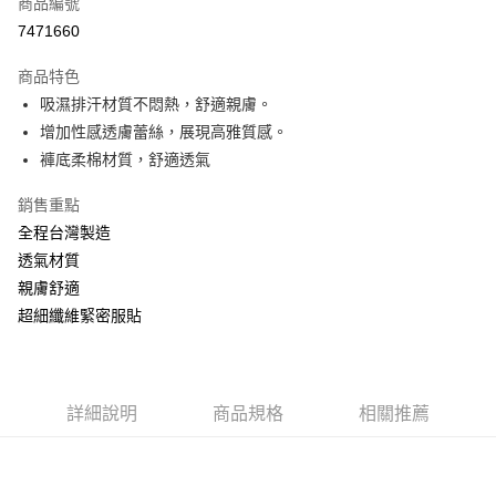
商品編號
超商取貨付款
7471660
Apple Pay
商品特色
ATM付款
吸濕排汗材質不悶熱，舒適親膚。
增加性感透膚蕾絲，展現高雅質感。
運送方式
褲底柔棉材質，舒適透氣
全家取貨付款
銷售重點
每筆NT$60，滿NT$999(含以上)免運費
全程台灣製造
付款後全家取貨
透氣材質
親膚舒適
每筆NT$60，滿NT$999(含以上)免運費
超細纖維緊密服貼
711取貨付款
每筆NT$60，滿NT$999(含以上)免運費
付款後7-11取貨
詳細說明
商品規格
相關推薦
每筆NT$60，滿NT$999(含以上)免運費
宅配-新竹貨運