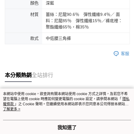
顏色
深藍
材質
蕾絲：尼龍90.6％ 彈性纖維9.4％／ 面
料：尼龍85％ 彈性纖維15％／褲底裡：
聚酯纖維65％，棉35％
款式
中低腰三角褲
客服
本分類熱銷
全站排行
本網站中使用 cookie，欲查詢有關本網站使用 cookie 方式之詳情，及若您不希
熱門標籤
望在電腦上使用 cookie 時應如何變更電腦的 cookie 設定，請參閱本網站「
隱私
權條款
」之 Cookie 聲明。您繼續使用本網站即表示您同意本公司得按本網站使
用條款之 Cookie 聲明使用 cookie。
了解更多 >
我知道了