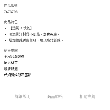
商品編號
超商取貨付款
7473793
Apple Pay
商品特色
ATM付款
【透氣 X 快乾】
吸濕排汗材質不悶熱，舒適親膚。
運送方式
增加性感透膚蕾絲，展現高雅質感。
全家取貨付款
銷售重點
每筆NT$60，滿NT$999(含以上)免運費
全程台灣製造
付款後全家取貨
透氣材質
親膚舒適
每筆NT$60，滿NT$999(含以上)免運費
超細纖維緊密服貼
711取貨付款
每筆NT$60，滿NT$999(含以上)免運費
付款後7-11取貨
詳細說明
商品規格
相關推薦
每筆NT$60，滿NT$999(含以上)免運費
宅配-新竹貨運