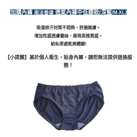
每筆NT$80，滿NT$999(含以上)免運費
加購內褲
透氣內褲中低腰款(深藍
/M-XL)
南法香頌
國際順豐速運
查看運費
吸濕排汗材質不悶熱，舒適親膚。
增加性感透膚蕾絲，展現高雅質感。
給私密處乾爽體驗!
【小提醒】基於個人衛生，貼身內褲，請恕無法提供退換服
務！