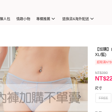
懶人包
情趣小物
專欄推薦
退換貨&海外配送
【加購】內
XL/藍)
超取滿NT$
NT$390
NT$2
尺寸
FREE