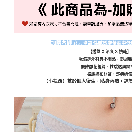
加購內褲
女力降臨 性感透膚蕾絲中低腰款
【透氣 X 涼爽 X 快乾】
吸濕排汗材質不悶熱，舒適
優雅雕花蕾絲，性感透膚設
褲底棉布材質，舒適透
【小提醒】基於個人衛生，貼身內褲，請