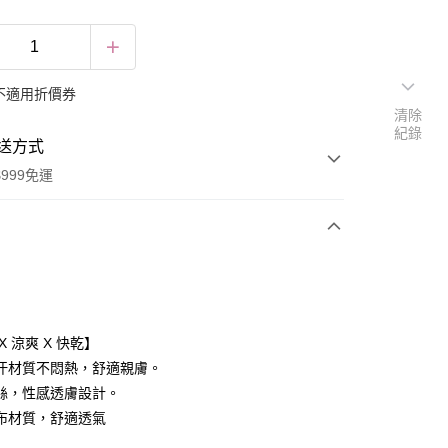
不適用折價券
清除
紀錄
送方式
999免運
次付款
付款
X 涼爽 X 快乾】
汗材質不悶熱，舒適親膚。
絲，性感透膚設計。
布材質，舒適透氣