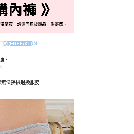
(FREE/XL)藍
親膚。
計。
氣
恕無法提供退換服務！