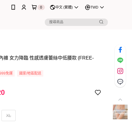
0
中文 (繁體)
TWD
褲 女力降臨 性感透膚蕾絲中低腰款 (FREE-
999免運
國家/地區配送
20
XL