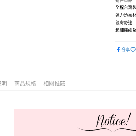
銷售重點
全程台灣
全家取貨
彈力透氣
每筆NT$6
親膚舒適
付款後全
超細纖維
每筆NT$6
711取貨
分享
每筆NT$6
付款後7-1
每筆NT$6
說明
商品規格
相關推薦
宅配-新竹
每筆NT$8
國際順豐