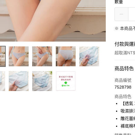
數量
※ 本商品
付款與運
超取滿NT$
付款方式
商品特色
信用卡一
商品編號
7528798
超商取貨
商品特色
Apple Pay
【透氣 
吸濕排
ATM付款
雕花蕾
褲底棉
運送方式