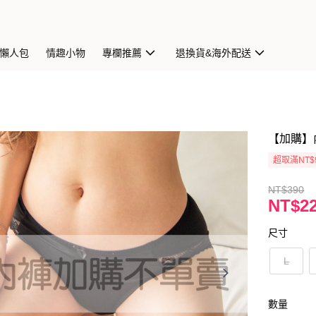
懶人包
情趣小物
專欄推薦
退換貨&海外配送
【加購】內
超取滿NT$
NT$390
NT$2
尺寸
L
數量