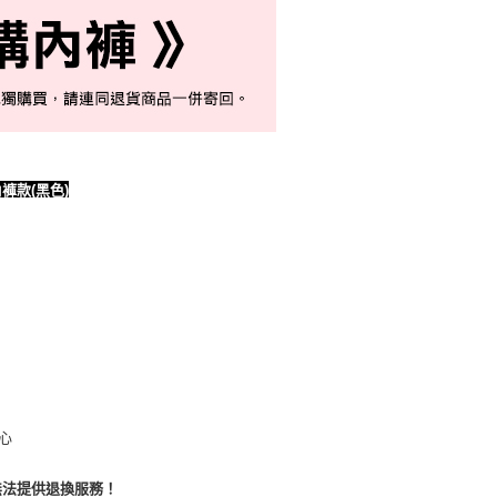
褲款(黑色)
心
無法提供退換服務！