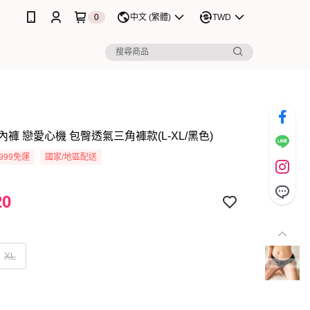
0
中文 (繁體)
TWD
褲 戀愛心機 包臀透氣三角褲款(L-XL/黑色)
999免運
國家/地區配送
20
XL