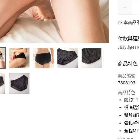
※ 本商品
付款與運
超取滿NT$
付款方式
商品特色
信用卡一
商品編號
7808193
超商取貨
商品特色
Apple Pay
簡約平
褲底透
ATM付款
臀片加
強化整
運送方式
全程MI