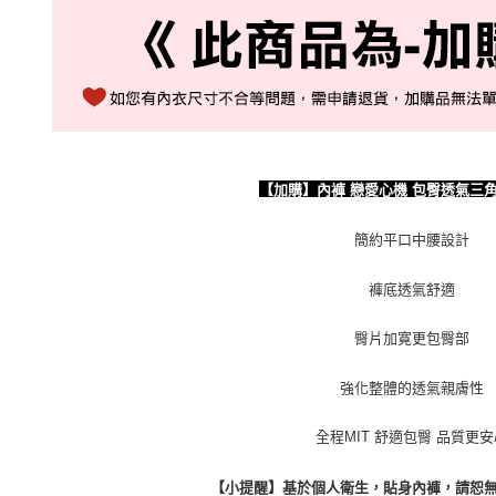
【加購】內褲 戀愛心機 包臀透氣三角
簡約平口中腰設計
褲底透氣舒適
臀片加寛更包臀部
強化整體的透氣親膚性
全程MIT 舒適包臀 品質更安
【小提醒】基於個人衛生，貼身內褲，請恕