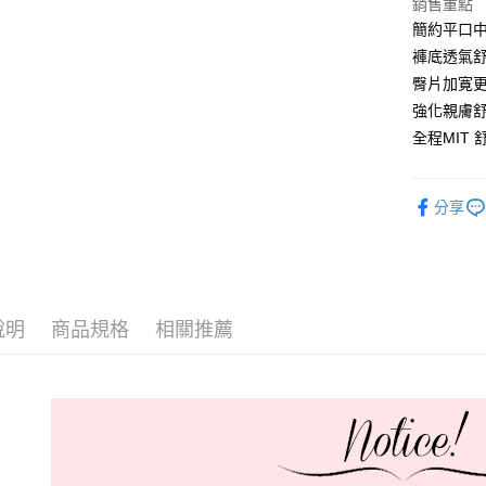
銷售重點
全家取貨
簡約平口
每筆NT$6
褲底透氣
付款後全
臀片加寛
每筆NT$6
強化親膚
全程MIT
711取貨
每筆NT$6
分享
付款後7-1
每筆NT$6
宅配-新竹
每筆NT$8
說明
商品規格
相關推薦
國際順豐