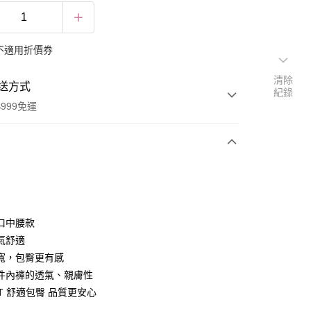
不適用折價券
清除
送方式
紀錄
999免運
次付款
付款
口中腰款
氣舒適
寬，包臀更有感
件內褲的透氣、親膚性
T 舒適包臀 品質更安心