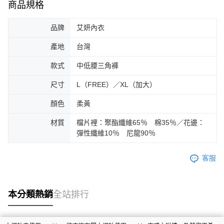
商品規格
品牌
艾妍內衣
產地
台灣
款式
中低腰三角褲
尺寸
L（FREE）／XL（加大）
顏色
柔黃
材質
檔片裡：聚酯纖維65％ 棉35％／花邊：
彈性纖維10％ 尼龍90％
客服
本分類熱銷
全站排行