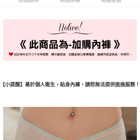
詳細說明
商品規格
相關推薦
每筆NT$80，滿NT$999(含以上)免運費
國際順豐速運
查看運費
【小提醒】基於個人衛生，貼身內褲，請恕無法提供退換服務！