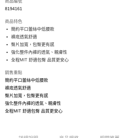
商品編號
超商取貨付款
8194161
Apple Pay
商品特色
ATM付款
簡約平口蕾絲中低腰款
褲底透氣舒適
運送方式
臀片加寬，包臀更有感
強化整件內褲的透氣、親膚性
全家取貨付款
全程MIT 舒適包臀 品質更安心
每筆NT$60，滿NT$999(含以上)免運費
付款後全家取貨
銷售重點
簡約平口蕾絲中低腰款
每筆NT$60，滿NT$999(含以上)免運費
褲底透氣舒適
711取貨付款
臀片加寬，包臀更有感
每筆NT$60，滿NT$999(含以上)免運費
強化整件內褲的透氣、親膚性
全程MIT 舒適包臀 品質更安心
付款後7-11取貨
每筆NT$60，滿NT$999(含以上)免運費
宅配-新竹貨運