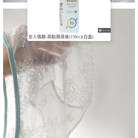
女人情趣-高點潤滑液(150cc)(白盒)