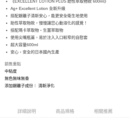
《EXCELLENT LOTION PLUS 助性萃取物款 600ml》
Ag+ Excellent Lotion 全新升級
運送方式
搭配銀離子清新安心，能更安全衛生地使用
助性萃取物款，慢慢讓您心動溶化的感覺！
全家取貨付款
搭配瑪卡萃取物・生薑萃取物
每筆NT$60，滿NT$999(含以上)免運費
使用尖嘴瓶蓋，易於注入入口較窄的自慰套
付款後全家取貨
超大容量600ml
每筆NT$60，滿NT$999(含以上)免運費
安心・安全的日本國內生產
711取貨付款
銷售重點
每筆NT$60，滿NT$999(含以上)免運費
中粘度
無色無味無香
付款後7-11取貨
添加銀離子成份︱ 清新淨化
每筆NT$60，滿NT$999(含以上)免運費
宅配-新竹貨運
每筆NT$80，滿NT$999(含以上)免運費
詳細說明
商品規格
相關推薦
國際順豐速運
查看運費