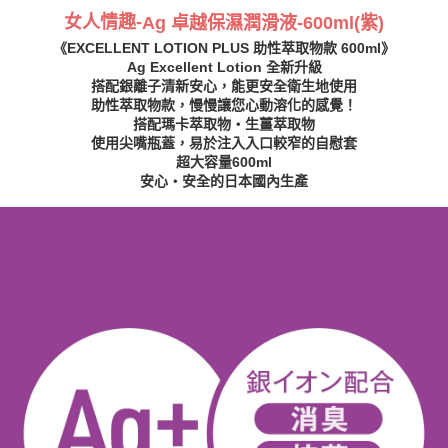
女人情趣-
Ag 卓越保濕潤滑液-600ml(紫)
《EXCELLENT LOTION PLUS 助性萃取物款 600ml》
Ag Excellent Lotion 全新升級
搭配銀離子清新安心，能更安全衛生地使用
助性萃取物款，慢慢讓您心動溶化的感覺！
搭配瑪卡萃取物・生薑萃取物
使用尖嘴瓶蓋，易於注入入口較窄的自慰套
超大容量600ml
安心・安全的日本國內生產