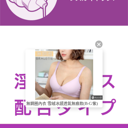
無鋼圈內衣 雪絨冰感透氣無痕款(B-C/紫)