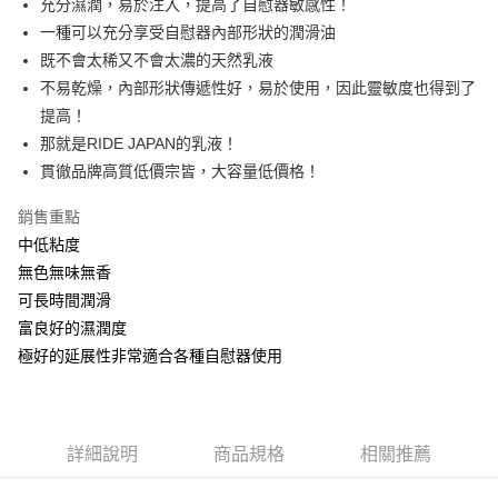
充分濕潤，易於注入，提高了自慰器敏感性！
一種可以充分享受自慰器內部形狀的潤滑油
運送方式
既不會太稀又不會太濃的天然乳液
不易乾燥，內部形狀傳遞性好，易於使用，因此靈敏度也得到了
全家取貨付款
提高！
每筆NT$60，滿NT$999(含以上)免運費
那就是RIDE JAPAN的乳液！
付款後全家取貨
貫徹品牌高質低價宗皆，大容量低價格！
每筆NT$60，滿NT$999(含以上)免運費
銷售重點
711取貨付款
中低粘度
每筆NT$60，滿NT$999(含以上)免運費
無色無味無香
可長時間潤滑
付款後7-11取貨
富良好的濕潤度
每筆NT$60，滿NT$999(含以上)免運費
極好的延展性非常適合各種自慰器使用
宅配-新竹貨運
每筆NT$80，滿NT$999(含以上)免運費
國際順豐速運
查看運費
詳細說明
商品規格
相關推薦