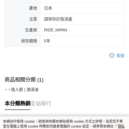
產地
日本
注意
請保存於陰涼處
生產商
RIDE JAPAN
保存期限
5年
客服
商品相關分類 (1)
♂♀情人節 | 潤滑液
本分類熱銷
全站排行
本網站中使用 cookie，欲查詢有關本網站使用 cookie 方式之詳情，及若您不希
熱門標籤
望在電腦上使用 cookie 時應如何變更電腦的 cookie 設定，請參閱本網站「
隱私