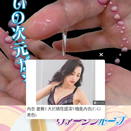
內衣 曼舞3 大尺碼性感深V機能內衣(C-G/
黑色)