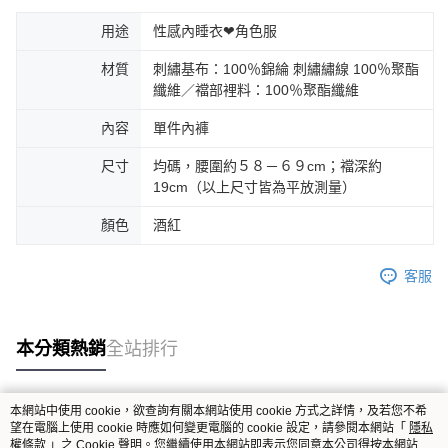
用途
性感內睡衣❤角色服
材質
刺繡基布：100％錦綸 刺繡繡線 100％聚酯
纖維／襠部裡料：100％聚酯纖維
內容
單件內褲
尺寸
均碼，腰圍約５８－６９cm；襠深約
19cm（以上尺寸皆為平放測量）
顏色
酒紅
客服
本分類熱銷
全站排行
本網站中使用 cookie，欲查詢有關本網站使用 cookie 方式之詳情，及若您不希
熱門標籤
望在電腦上使用 cookie 時應如何變更電腦的 cookie 設定，請參閱本網站「
隱私
權條款
」之 Cookie 聲明。您繼續使用本網站即表示您同意本公司得按本網站使