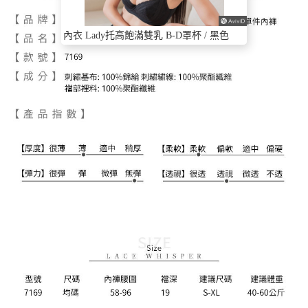
內衣 Lady托高飽滿雙乳 B-D罩杯 / 黑色