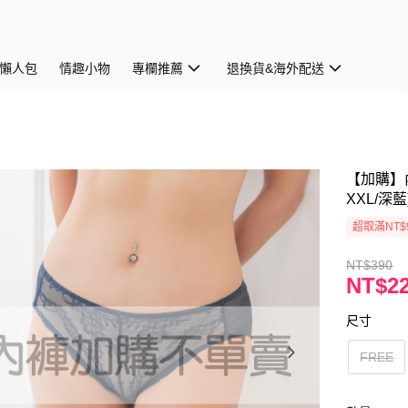
懶人包
情趣小物
專欄推薦
退換貨&海外配送
【加購】
XXL/深藍
超取滿NT$
NT$390
NT$2
尺寸
FREE