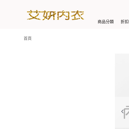
商品分類
折扣
首頁