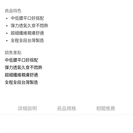
Apple Pay
商品特色
ATM付款
中低腰平口好搭配
彈力透氣久穿不悶熱
運送方式
超細纖維親膚舒適
全程全段台灣製造
全家取貨付款
每筆NT$60，滿NT$999(含以上)免運費
銷售重點
付款後全家取貨
中低腰平口好搭配
彈力透氣久穿不悶熱
每筆NT$60，滿NT$999(含以上)免運費
超細纖維親膚舒適
711取貨付款
全程全段台灣製造
每筆NT$60，滿NT$999(含以上)免運費
付款後7-11取貨
每筆NT$60，滿NT$999(含以上)免運費
詳細說明
商品規格
相關推薦
宅配-新竹貨運
每筆NT$80，滿NT$999(含以上)免運費