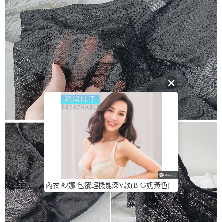
內衣 紗娜 包覆輕機能深V款(B-C/奶黃色)