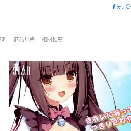
每筆NT$6
♂♀情人節 
分享
711取貨
每筆NT$6
付款後7-1
每筆NT$6
說明
商品規格
相關推薦
宅配-新竹
每筆NT$8