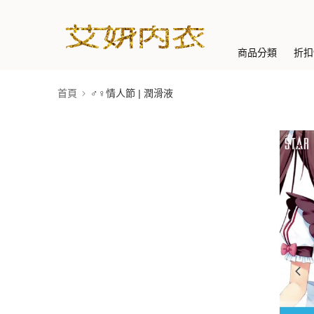
商品分類
折扣
首頁
♂♀情人節 | 潤滑液