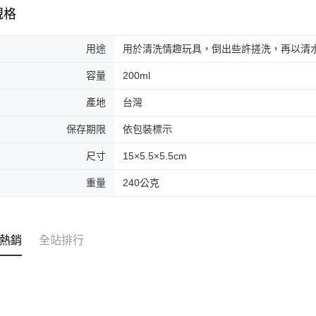
規格
用途
用於清洗情趣玩具，倒出些許搓洗，再以清
容量
200ml
產地
台灣
保存期限
依包裝標示
尺寸
15×5.5×5.5cm
重量
240公克
熱銷
全站排行