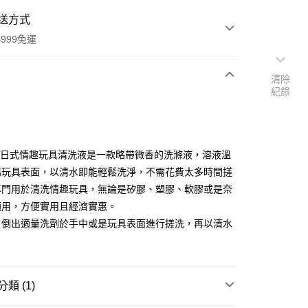
送方式
999免運
清除
紀錄
次付款
付款
TAR日式情趣玩具清洗液是一款略帶微香的洗滌液，溶液溫
傷玩具表面，以清水即能輕鬆洗淨，不需花費太多時間搓
專門用於清洗情趣玩具，無論是矽膠、塑膠、軟膠或是奈
適用，方便實用且經濟實惠。
：倒出適量洗劑於手中或是玩具表面進行搓洗，再以清水
。
付款
0，滿NT$999(含以上)免運費
類 (1)
家取貨