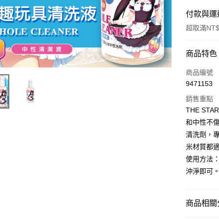
付款與運
超取滿NT$
付款方式
商品特色
信用卡一
商品編號
9471153
超商取貨
銷售重點
Apple Pay
THE S
和中性不
ATM付款
清洗劑，
米材質都
運送方式
使用方法
沖淨即可
全家取貨
每筆NT$6
商品相關分
付款後全