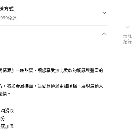
送方式
999免運
清除
紀錄
次付款
付款
愛情添加一絲甜蜜，讓您享受無比柔軟的觸感與豐富的
方，猶如春風拂面，讓愛意傳遞更加順暢，展現最動人
風情。
真潤滑液
付款
成分
0，滿NT$999(含以上)免運費
體感加溫
家取貨