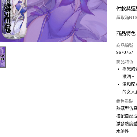
付款與運
超取滿NT$
付款方式
商品特色
信用卡一
商品編號
9670757
超商取貨
商品特色
Apple Pay
為您的
滋潤。
ATM付款
溫和配
的女人
運送方式
銷售重點
熱感型仿
全家取貨
搭配自然
每筆NT$6
激發熱度
付款後全
水溶性