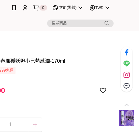
0
中文 (繁體)
TWD
春風狐妖妲小己熱感潤-170ml
999免運
90