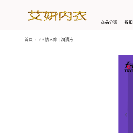
商品分類
折扣
首頁
♂♀情人節 | 潤滑液