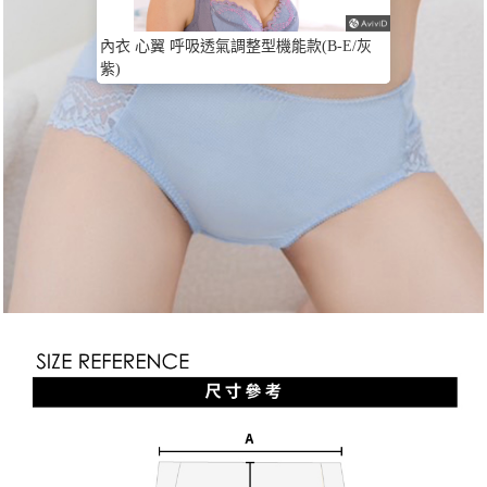
內衣 心翼 呼吸透氣調整型機能款(B-E/灰
紫)