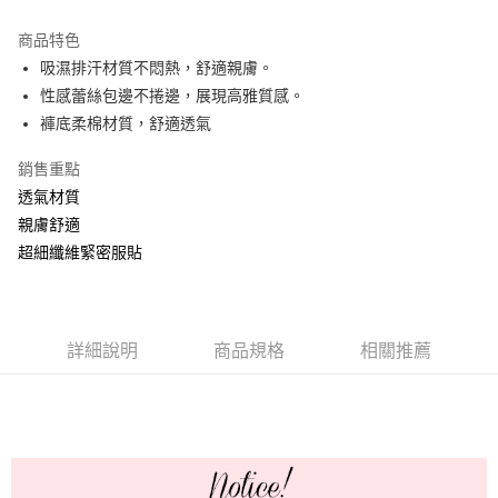
Apple Pay
商品特色
ATM付款
吸濕排汗材質不悶熱，舒適親膚。
性感蕾絲包邊不捲邊，展現高雅質感。
運送方式
褲底柔棉材質，舒適透氣
全家取貨付款
銷售重點
每筆NT$60，滿NT$999(含以上)免運費
透氣材質
付款後全家取貨
親膚舒適
超細纖維緊密服貼
每筆NT$60，滿NT$999(含以上)免運費
711取貨付款
每筆NT$60，滿NT$999(含以上)免運費
詳細說明
商品規格
相關推薦
付款後7-11取貨
每筆NT$60，滿NT$999(含以上)免運費
宅配-新竹貨運
每筆NT$80，滿NT$999(含以上)免運費