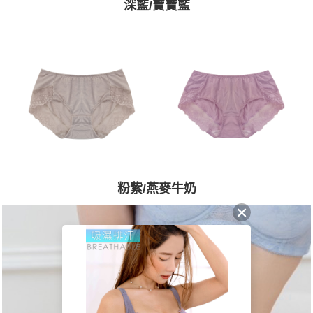
深藍/寶寶藍
粉紫/燕麥牛奶