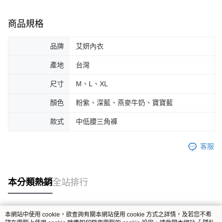
商品規格
品牌
艾妍內衣
產地
台灣
尺寸
M、L、XL
顏色
粉紫、深藍、燕麥牛奶、寶寶藍
款式
中低腰三角褲
客服
本分類熱銷
全站排行
本網站中使用 cookie，欲查詢有關本網站使用 cookie 方式之詳情，及若您不希
熱門標籤