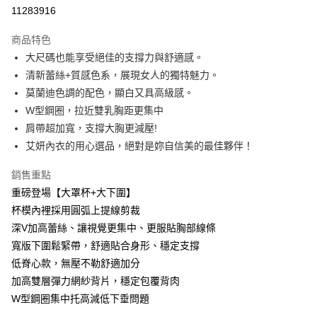
超商取貨付款
11283916
Apple Pay
商品特色
ATM付款
大尺碼也能享受絕佳的支撐力與舒適感。
清新蕾絲+質感色系，展現女人的獨特魅力。
運送方式
莫蘭迪色調的配色，顯白又具高級感。
W型鋼圈，拉近雙乳胸距更集中
全家取貨付款
肩帶超加寬，支撐大胸更減壓!
每筆NT$60，滿NT$999(含以上)免運費
艾妍內衣的用心選品，絕對是妳自信美的最佳夥伴！
付款後全家取貨
銷售重點
每筆NT$60，滿NT$999(含以上)免運費
重磅登場【大罩杯+大下圍】
711取貨付款
杯模內裡採用圓弧上提線剪裁
每筆NT$60，滿NT$999(含以上)免運費
深V加高蕾絲、讓視覺更集中、更服貼胸部線條
寬版下圍鬆緊帶，舒適貼合身形、穩定支撐
付款後7-11取貨
低脊心款，無壓不勒舒適加分
每筆NT$60，滿NT$999(含以上)免運費
加高雙層彈力網紗背片，穩定包覆背肉
宅配-新竹貨運
W型鋼圈集中托高減低下垂問題
每筆NT$80，滿NT$999(含以上)免運費