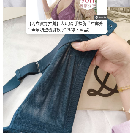
【內衣實穿推薦】大尺碼 手捧胸＂罩顧妳
＂全罩調整機能款 (C-H/紫、藍黑)