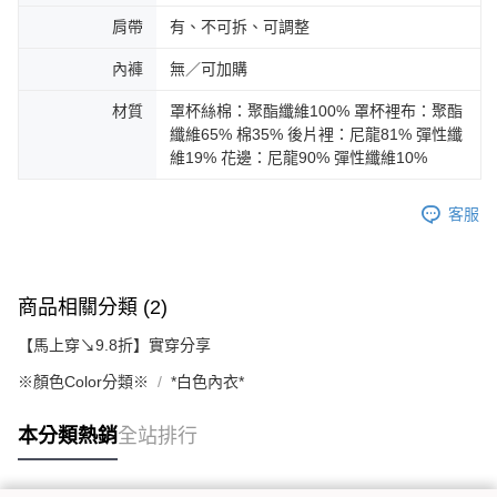
肩帶
有、不可拆、可調整
內褲
無／可加購
材質
罩杯絲棉：聚酯纖維100% 罩杯裡布：聚酯
纖維65% 棉35% 後片裡：尼龍81% 彈性纖
維19% 花邊：尼龍90% 彈性纖維10%
客服
商品相關分類 (2)
【馬上穿↘9.8折】實穿分享
※顏色Color分類※
*白色內衣*
本分類熱銷
全站排行