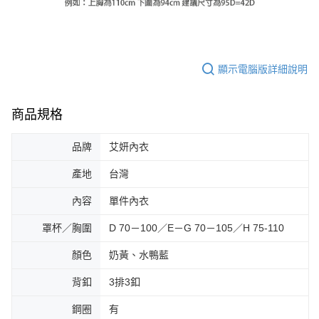
顯示電腦版詳細說明
商品規格
品牌
艾妍內衣
產地
台灣
內容
單件內衣
罩杯／胸圍
D 70－100／E－G 70－105／H 75-110
顏色
奶黃、水鴨藍
背釦
3排3釦
鋼圈
有