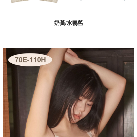
奶黃/水鴨藍