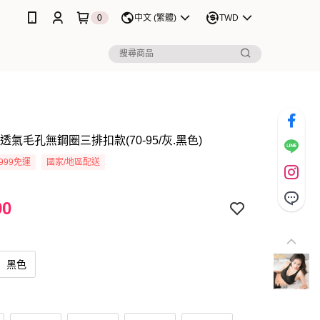
0
中文 (繁體)
TWD
透氣毛孔無鋼圈三排扣款(70-95/灰.黑色)
999免運
國家/地區配送
90
黑色