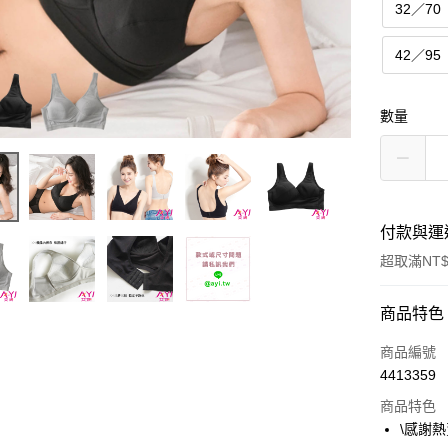
32／70
42／95
數量
付款與運
超取滿NT$
付款方式
商品特色
信用卡一
商品編號
4413359
超商取貨
商品特色
Apple Pay
\感謝