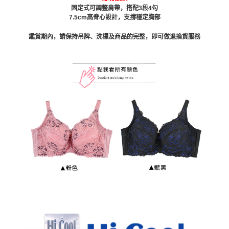
固定式可調整肩帶，搭配3段4勾
7.5cm高脊心設計，支撐穩定胸部
鑑賞期內，請保持吊牌、洗標及商品的完整，即可做退換貨服務