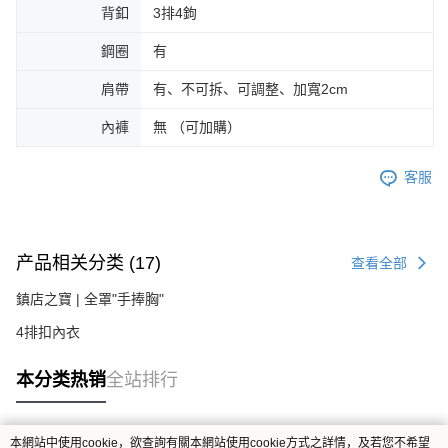
背釦
3排4鉤
鋼圈
有
肩帶
有、不可拆、可調整、加寬2cm
內褲
無 （可加購）
客服
产品相关分类 (17)
查看全部
鎮店之寶 | 全罩"手捧胸"
4排扣內衣
本分类热销
全站排行
本網站中使用cookie，欲查詢有關本網站使用cookie方式之詳情，及若您不希望