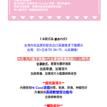
《 本款式為
內衣》
單件
台灣內衣品質好配合出口各國需求下圍標示
台灣：32=日本70/ 34=75...以此類推！
/粉色)
內衣 大尺碼手捧胸5代全罩調整機能款(C-G
，
著重包覆舒適度
全罩款式
加高
脅邊
、加寬背片
加高
脅邊
、加寬背片
大範圍修飾身型
**超完美背片**
Hi Cool涼感
內裡使用
材質，乾爽、舒適，伸縮性好
高磅數塑型功能布
外層採用
全面修飾背肉
**輔助設計**