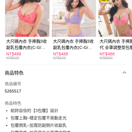
Apple Pay
ATM付款
运送方式
全家取貨付款
大尺碼內衣 手捧胸3收
大尺碼內衣 手捧胸3收
大尺碼內衣 手捧
副乳包覆內衣(C-G/粉
副乳包覆內衣(C-G/紫
代 全罩調整型包
每笔NT$60，满NT$999(含以上)免运费
色)
色)
(C-G/粉色)
NT$488
NT$488
NT$488
NT$520
NT$520
NT$650
付款後全家取貨
每笔NT$60，满NT$999(含以上)免运费
商品特色
711取貨付款
商品编号
每笔NT$60，满NT$999(含以上)免运费
5265517
付款後7-11取貨
商品特色
每笔NT$60，满NT$999(含以上)免运费
給妳自信的【3包覆】設計
宅配-新竹貨運
包覆上胸~穩定包覆不晃動走光
每笔NT$80，满NT$999(含以上)免运费
包覆側乳~加寬防副側片收副乳