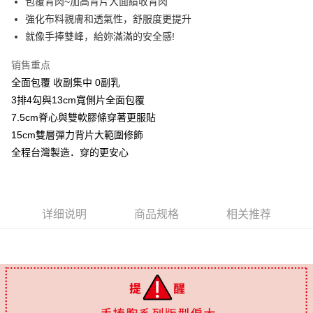
包覆背肉~加高背片大面績收背肉
國際順豐速運
查看运费
強化布料親膚和透氣性，舒服度更提升
就像手捧雙峰，給妳滿滿的安全感!
销售重点
全面包覆 收副集中 0副乳
3排4勾與13cm寬側片全面包覆
7.5cm脊心與雙軟膠條穿著更服貼
15cm雙層彈力背片大範圍修飾
全程台灣製造．穿的更安心
详细说明
商品规格
相关推荐