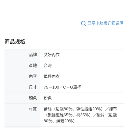
显示电脑版详细说明
商品规格
品牌
艾妍內衣
產地
台灣
內容
單件內衣
尺寸
75－100／C－G罩杯
顏色
粉色
材質
蕾絲（尼龍80％、彈性纖維20％）／裡布
（聚酯纖維65％、棉35％）／後片（尼龍
80％、縲縈20％）