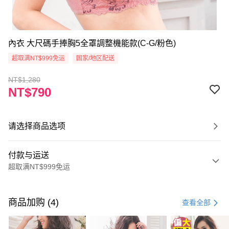
內衣 大尺碼手捧胸5全罩調整機能款(C-G/粉色)
超取满NT$999免运
国家/地区配送
NT$1,280
NT$790
请选择商品选项
付款与运送
超取满NT$999免运
付款方式
信用卡一次付款
商品加购 (4)
查看全部
超商取货付款