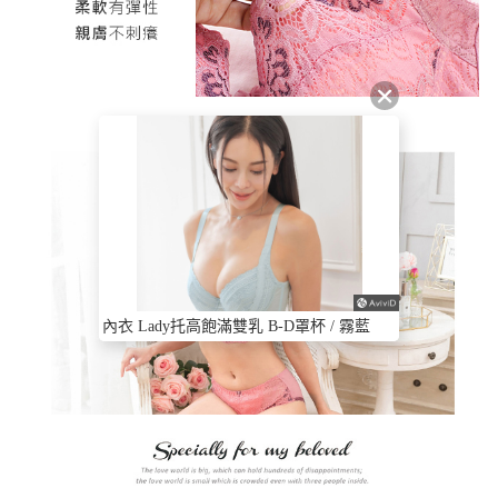
內衣 Lady托高飽滿雙乳 B-D罩杯 / 霧藍