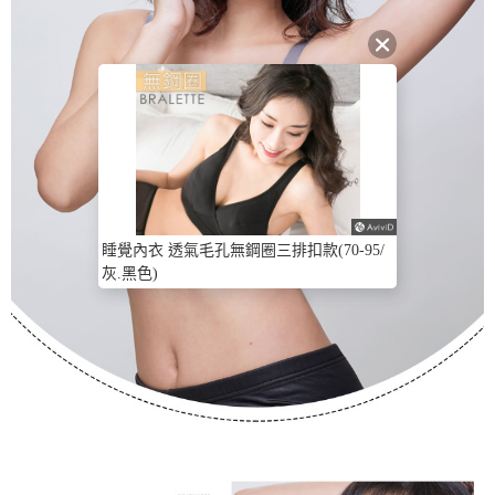
睡覺內衣 透氣毛孔無鋼圈三排扣款(70-95/
灰.黑色)