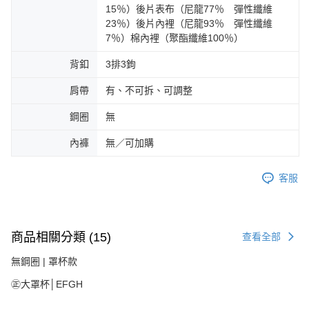
15％）後片表布（尼龍77％ 彈性纖維
23％）後片內裡（尼龍93％ 彈性纖維
7％）棉內裡（聚酯纖維100％）
背釦
3排3鉤
肩帶
有、不可拆、可調整
鋼圈
無
內褲
無／可加購
客服
商品相關分類 (15)
查看全部
無鋼圈 | 罩杯款
㊣大罩杯│EFGH