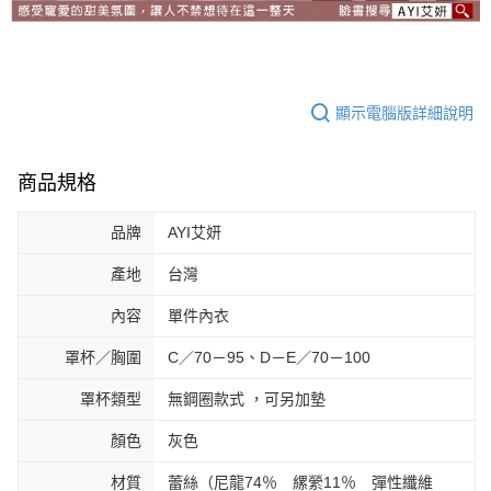
顯示電腦版詳細說明
商品規格
品牌
AYI艾妍
產地
台灣
內容
單件內衣
罩杯／胸圍
C／70－95、D－E／70－100
罩杯類型
無鋼圈款式 ，可另加墊
顏色
灰色
材質
蕾絲（尼龍74％ 縲縈11％ 彈性纖維