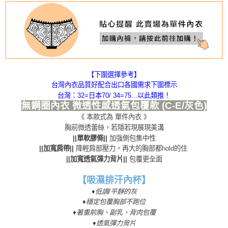
每筆NT$80，滿NT$999(含以上)免運費
國際順豐速運
查看運費
【下圍選擇參考】
台灣內衣品質好配合出口各國需求下圍標示
台灣：32=日本70/ 34=75...以此類推！
無鋼圈內衣 微透性感透氣包覆款 (C-E/灰色)
《 本款式為 單件內衣 》
胸前微透蕾絲，若隱若現展現美溝
||單軟膠條||
 加強側包集中性
||加寬肩帶||
 降輕肩部壓力，再大的胸部都hold的住 
||加寬透氣彈力背片|| 
包覆更全面
【吸濕排汗內杯】
♦
低調/平靜的灰
♦
穩定包覆胸部不跑位
♦
著重前胸、副乳、背肉包覆
♦透氣彈力背片