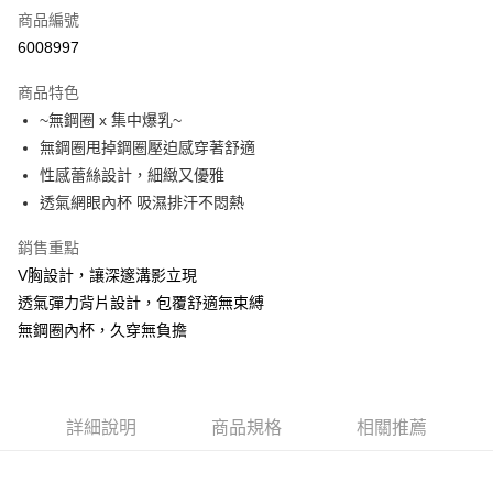
商品編號
超商取貨付款
6008997
Apple Pay
商品特色
ATM付款
~無鋼圈 x 集中爆乳~
無鋼圈甩掉鋼圈壓迫感穿著舒適
運送方式
性感蕾絲設計，細緻又優雅
透氣網眼內杯 吸濕排汗不悶熱
全家取貨付款
每筆NT$60，滿NT$999(含以上)免運費
銷售重點
付款後全家取貨
V胸設計，讓深邃溝影立現
透氣彈力背片設計，包覆舒適無束縛
每筆NT$60，滿NT$999(含以上)免運費
無鋼圈內杯，久穿無負擔
711取貨付款
每筆NT$60，滿NT$999(含以上)免運費
付款後7-11取貨
詳細說明
商品規格
相關推薦
每筆NT$60，滿NT$999(含以上)免運費
宅配-新竹貨運