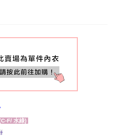
速運
Shipping Rates
杯分類 ┫
D
杯分類 ┫
E
杯分類 ┫
F
圍分類 ┫
70(32)
圍分類 ┫
75(34)
圍分類 ┫
80(36)
圍分類 ┫
85(38)
圍分類 ┫
90(40)
圍分類 ┫
95(42)
圍分類 ┫
100(44)
》
罩杯款
-F/ 水綠)
or分類※
*藍色內衣*
色 | 招財綠
計