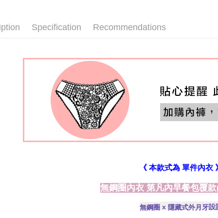
國際順豐
┣ MIT罩
iption
Specification
Recommendations
┣ MIT罩
┣ MIT罩
┣ MIT下
┣ MIT下
┣ MIT下
┣ MIT下
┣ MIT下
┣ MIT下
┣ MIT下
《 本款式為 單件內衣 
無鋼圈 | 
無鋼圈內衣 第凡內早餐包覆款(C
※顏色Col
2026啟運
設
x
無鋼圈
隱藏式外月牙