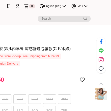
0
English (US)
TWD
 第凡內早餐 涼感舒適包覆款(C-F/水綠)
e Store Pickup Free Shipping from NT$999
gion Delivery
50
75C
80C
85C
90C
70D
80D
85D
90D
70E
75E