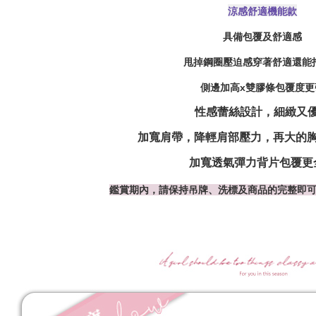
涼感舒適機能款
具備包覆及舒適感
甩掉鋼圈壓迫感穿著舒適還能
側邊加高x雙膠條包覆度更
性感蕾絲設計，細緻又
加寬肩帶，降輕肩部壓力，再大的胸部
加寬透氣彈力背片包覆更
鑑賞期內，請保持吊牌、洗標及商品的完整即