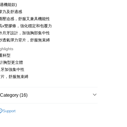
舒適機能款)
撐力及舒適感
fer
圈壓迫感，舒服又兼具機能性
高x雙膠條，強化穩定和包覆力
 Method
外月牙設計，加強胸部集中性
付款
紗透氣彈力背片，舒服無束縛
r | Free shipping on orders of NT$999 or more
ghlights
覆杯型
家取貨
設計胸型更立體
r | Free shipping on orders of NT$999 or more
月牙加強集中性
付款
背片，舒服無束縛
r | Free shipping on orders of NT$999 or more
1取貨
Category (16)
r | Free shipping on orders of NT$999 or more
內衣
Support
貨運
EFGH
r | Free shipping on orders of NT$999 or more
杯分類 ┫
C