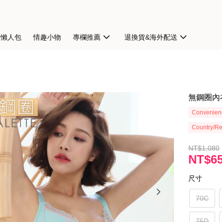
扣懶人包
情趣小物
專欄推薦
退換貨&海外配送
無鋼圈內衣
Convenienc
Country/Re
NT$1,080
NT$6
尺寸
70C
75D