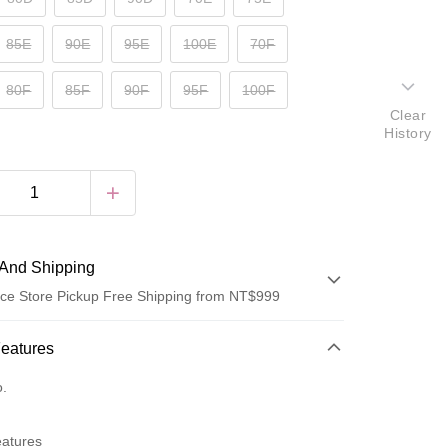
85E
90E
95E
100E
70F
80F
85F
90F
95F
100F
Clear
History
And Shipping
ce Store Pickup Free Shipping from NT$999
 Method
Features
d (Full Payment)
o.
ce Store Pickup and Pay
eatures