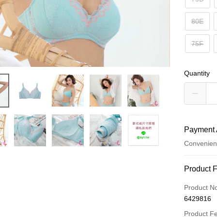
80E
75F
Quantity
Payment 
Convenien
Payment
Product 
Credit Car
Product N
6429816
Convenien
Product F