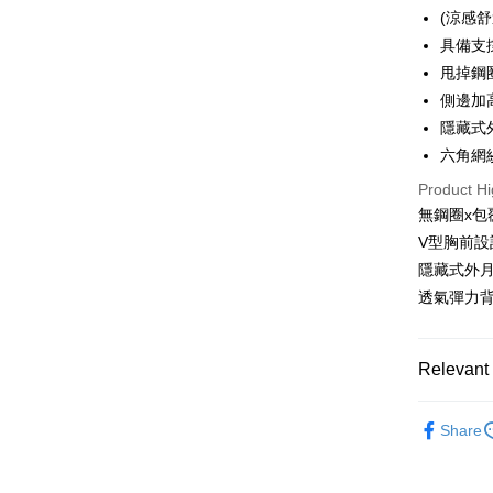
Apple Pay
(涼感
具備支
ATM Trans
甩掉鋼
側邊加
Shipping
隱藏式
全家取貨
六角網
NT$60/orde
Product Hi
無鋼圈x包
付款後全
V型胸前
NT$60/orde
隱藏式外
711取貨
透氣彈力
NT$60/orde
付款後7-1
Relevant 
NT$60/orde
涼感親膚
Share
宅配-新竹
㊣大罩杯│
NT$80/orde
┣ MIT罩