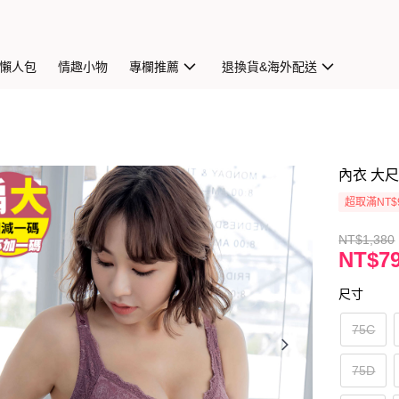
懶人包
情趣小物
專欄推薦
退換貨&海外配送
內衣 大
超取滿NT$
NT$1,380
NT$7
尺寸
75C
75D