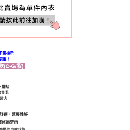
下圍標示
此類推！
C-G/紫)
不露點
收副乳
背肉
舒適，延展性好
面修飾背肉
整最佳自信狀態