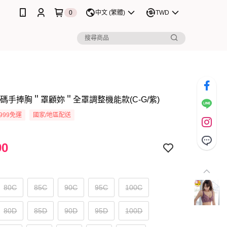
0
中文 (繁體)
TWD
尺碼手捧胸＂罩顧妳＂全罩調整機能款(C-G/紫)
999免運
國家/地區配送
90
80C
85C
90C
95C
100C
80D
85D
90D
95D
100D