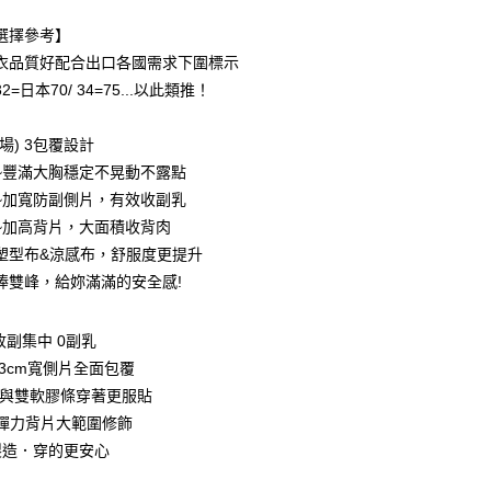
選擇參考】
衣品質好配合出口各國需求下圍標示
2=日本70/ 34=75...以此類推！
】
場) 3包覆設計
~豐滿大胸穩定不晃動不露點
付款
~加寬防副側片，有效收副乳
0，滿NT$999(含以上)免運費
~加高背片，大面積收背肉
家取貨
塑型布&涼感布，舒服度更提升
0，滿NT$999(含以上)免運費
捧雙峰，給妳滿滿的安全感!
付款
收副集中 0副乳
0，滿NT$999(含以上)免運費
13cm寬側片全面包覆
1取貨
脊心與雙軟膠條穿著更服貼
0，滿NT$999(含以上)免運費
層彈力背片大範圍修飾
製造．穿的更安心
貨運