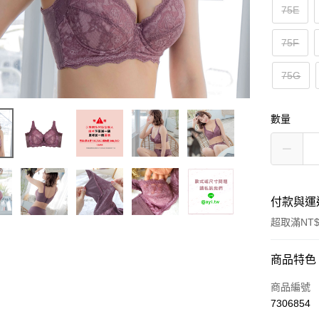
75E
75F
75G
數量
付款與運
超取滿NT$
付款方式
商品特色
信用卡一
商品編號
7306854
超商取貨