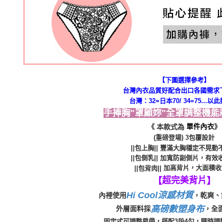
【下圍選擇參考】
台灣內衣品質好配合出口各國需求
台灣：32=日本70/ 34=75...以
手捧胸"罩顧妳"全罩調整機能款(
《
》
單件內衣
本款式為
(重磅登場) 3包覆設計
||包上胸||
豐滿大胸穩定不晃動
||包側乳||
加寬防副側片，有效
加高背片，大面積收
||包背肉||
超完美背片
【
】
Hi Cool涼感材質
內裡使用
，乾爽、
高磅數塑身布
外層面料採
，全
固定式可調整肩帶，搭配3段4勾，隨時調