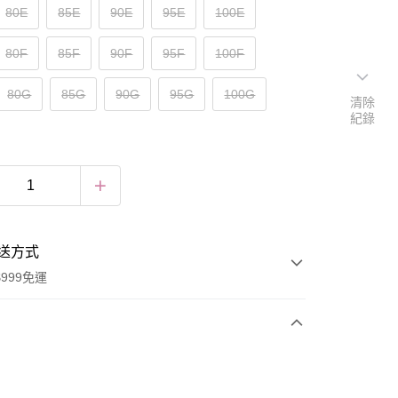
80E
85E
90E
95E
100E
80F
85F
90F
95F
100F
80G
85G
90G
95G
100G
清除
紀錄
送方式
999免運
次付款
付款