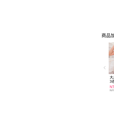
商品加
大
3
(C
NT
NT