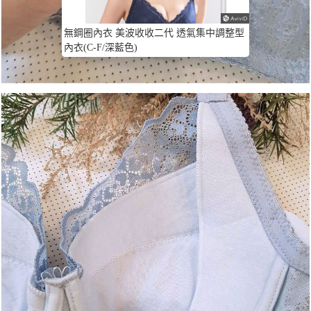
無鋼圈內衣 美波收收二代 透氣集中調整型
內衣(C-F/深藍色)