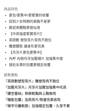
Apple Pay
商品特色
ATM付款
更包/更集中/更緊實的收覆
回到少女時期的美胸不是夢
運送方式
歡迎來體驗夢遊仙境
【中高強度緊實背片】
全家取貨付款
高磅數 塑型背片背肉不跑位
每筆NT$60，滿NT$999(含以上)免運費
雕塑體態 讓身形更完美
付款後全家取貨
【月牙片更包更集中】
每筆NT$60，滿NT$999(含以上)免運費
內杯 內側月牙加壓襯片 加強集中度
接近全罩的包覆更穩定收覆
711取貨付款
每筆NT$60，滿NT$999(含以上)免運費
銷售重點
『高磅數塑型背片』雕塑背肉不跑位
付款後7-11取貨
『加壓月牙片』月牙片加壓加強集中托高
每筆NT$60，滿NT$999(含以上)免運費
『鏤空蕾絲』修飾軟胸與上胸無肉
宅配-新竹貨運
『機能包覆』加高背片/脅邊完美收肉
每筆NT$80，滿NT$999(含以上)免運費
『梯字分離軟膠』加強穩定包覆，久穿不累