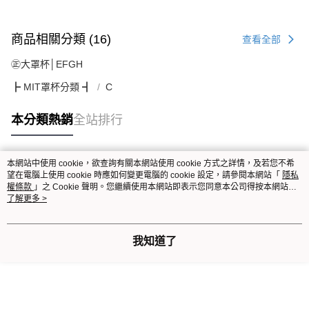
商品相關分類 (16)
查看全部
㊣大罩杯│EFGH
┣ MIT罩杯分類 ┫
C
本分類熱銷
全站排行
本網站中使用 cookie，欲查詢有關本網站使用 cookie 方式之詳情，及若您不希
熱門標籤
望在電腦上使用 cookie 時應如何變更電腦的 cookie 設定，請參閱本網站「
隱私
權條款
」之 Cookie 聲明。您繼續使用本網站即表示您同意本公司得按本網站使
用條款之 Cookie 聲明使用 cookie。
了解更多 >
我知道了