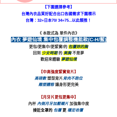
台灣：32=日本70/ 34=75...以此類推！﻿
《 本款式為 單件內衣》
內衣 夢遊仙境 集中包覆調整機能款(C-H/藍)
更包/更集中/更緊實/的 
回到 
少女時期
 的 
美胸
歡迎來體驗 
夢遊仙境
【中高強度緊實背片】
高磅數
 塑型背片
背肉不跑位
雕塑體態
 讓身形更完美
內杯 
內側月牙加壓襯片
接近全罩的 
包覆
 更 
穩定收覆