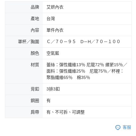
品牌
艾妍內衣
產地
台灣
內容
單件內衣
罩杯／胸圍
Ｃ／７０－９５ D－H／７０－１００
顏色
空氣藍
材質
蕾絲：彈性纖維13％ 尼龍72％ 縲縈15％／
面料：彈性纖維25％ 尼龍75％／杯裡：
聚酯纖維65％ 棉35％
背釦
3排3釦
鋼圈
有
肩帶
有、不可拆、可調整
客服