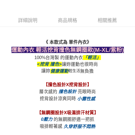
國際順豐速運
查看運費
詳細說明
商品規格
相關推薦
《 本款式為 單件內衣》
運動內衣 輕活挖背撞色無鋼圈款(M-XL/紫粉)
100%台灣製 的運動內衣
<挖背 撞色>
讓妳
輕生活
健康運動
【撞色設計X挖背設計】
層次感的
 撞色設計
挖背設計涼爽同時 
0壓力
吸排輕著感 