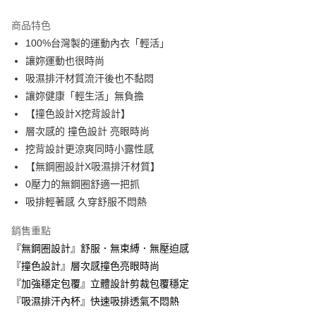
Apple Pay
商品特色
ATM付款
100%台灣製的運動內衣「輕活」
讓妳運動也很時尚
運送方式
吸濕排汗材質流汗後也不黏悶
讓妳健康「輕生活」無負擔
全家取貨付款
【撞色設計X挖背設計】
每筆NT$60，滿NT$999(含以上)免運費
層次感的 撞色設計 亮眼時尚
付款後全家取貨
挖背設計更涼爽同時小露性感
每筆NT$60，滿NT$999(含以上)免運費
【無鋼圈設計X吸濕排汗材質】
0壓力的無鋼圈舒適一把抓
711取貨付款
吸排輕著感 久穿舒服不悶熱
每筆NT$60，滿NT$999(含以上)免運費
銷售重點
付款後7-11取貨
『無鋼圈設計』舒服．無束縛．無壓迫感
每筆NT$60，滿NT$999(含以上)免運費
『撞色設計』層次感撞色亮眼時尚
宅配-新竹貨運
『加強穩定包覆』立體設計剪裁包覆穩定
每筆NT$80，滿NT$999(含以上)免運費
『吸濕排汗內杯』快速吸排透氣不悶熱