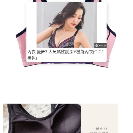
內衣 曼舞3 大尺碼性感深V機能內衣(C-G/
黑色)