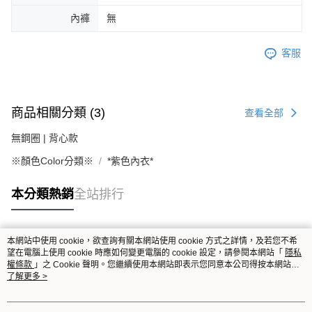
內褲
無
客服
商品相關分類 (3)
查看全部
無鋼圈 | 背心款
※顏色Color分類※
*紫色內衣*
本分類熱銷
全站排行
本網站中使用 cookie，欲查詢有關本網站使用 cookie 方式之詳情，及若您不希
熱門標籤
望在電腦上使用 cookie 時應如何變更電腦的 cookie 設定，請參閱本網站「
隱私
權條款
」之 Cookie 聲明。您繼續使用本網站即表示您同意本公司得按本網站使
用條款之 Cookie 聲明使用 cookie。
了解更多 >