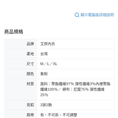
顯示電腦版詳細說明
商品規格
品牌
艾妍內衣
產地
台灣
尺寸
M／L／XL
顏色
紫粉
材質
面料：聚酯纖維97％ 彈性纖維3％內裡聚酯
纖維100％／ 網布：尼龍75％ 彈性纖維
25％
背釦
2排2鉤
肩帶
有、不可拆、不可調整