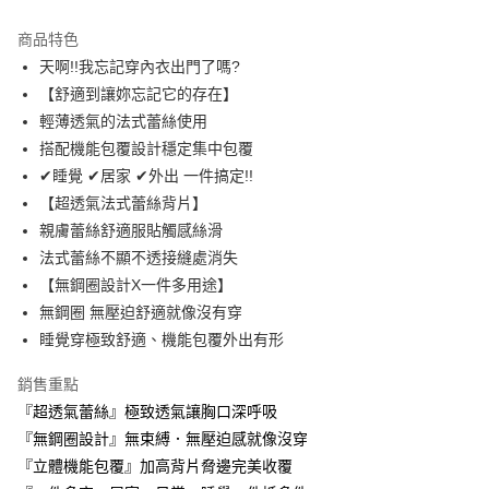
Apple Pay
商品特色
ATM付款
天啊!!我忘記穿內衣出門了嗎?
【舒適到讓妳忘記它的存在】
運送方式
輕薄透氣的法式蕾絲使用
搭配機能包覆設計穩定集中包覆
全家取貨付款
✔睡覺 ✔居家 ✔外出 一件搞定!!
每筆NT$60，滿NT$999(含以上)免運費
【超透氣法式蕾絲背片】
付款後全家取貨
親膚蕾絲舒適服貼觸感絲滑
每筆NT$60，滿NT$999(含以上)免運費
法式蕾絲不顯不透接縫處消失
【無鋼圈設計X一件多用途】
711取貨付款
無鋼圈 無壓迫舒適就像沒有穿
每筆NT$60，滿NT$999(含以上)免運費
睡覺穿極致舒適、機能包覆外出有形
付款後7-11取貨
銷售重點
每筆NT$60，滿NT$999(含以上)免運費
『超透氣蕾絲』極致透氣讓胸口深呼吸
宅配-新竹貨運
『無鋼圈設計』無束縛．無壓迫感就像沒穿
每筆NT$80，滿NT$999(含以上)免運費
『立體機能包覆』加高背片脅邊完美收覆