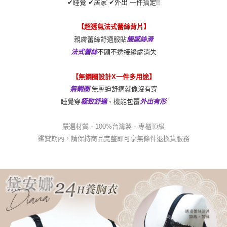
✔睡覺 ✔居家 ✔外出 一件搞定!!
【超透氣法式蕾絲背片】
親膚蕾絲舒適服貼
觸感絲滑
不顯不透接縫處消失
法式蕾絲
【無鋼圈設計X一件多用途】
無壓迫舒適就像沒有穿
無鋼圈
睡覺穿
、機能包覆
極致舒適
外出有形
嚴選材質．100%台灣製．專櫃頂級