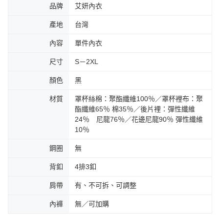
品牌
艾妍內衣
產地
台灣
內容
單件內衣
尺寸
S－2XL
顏色
黑
材質
罩杯絲棉：聚酯纖維100％／罩杯裡布：聚
酯纖維65％ 棉35％／後片裡：彈性纖維
24％ 尼龍76％／花邊尼龍90％ 彈性纖維
10％
鋼圈
無
背釦
4排3釦
肩帶
有、不可拆、可調整
內褲
無／可加購