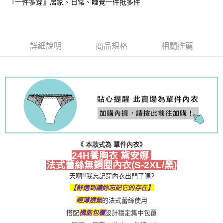
『一件多穿』居家、日常、睡覺一件抵多件
國際順豐速運
查看運費
詳細說明
商品規格
相關推薦
《 本款式為 單件內衣》
24H養胸衣 黛安娜 
法式蕾絲無鋼圈內衣(S-2XL/黑)
天啊!!我忘記穿內衣出門了嗎?
【舒適到讓妳忘記它的存在】
的法式蕾絲使用
輕薄透氣
搭配
設計穩定集中包覆
機能包覆