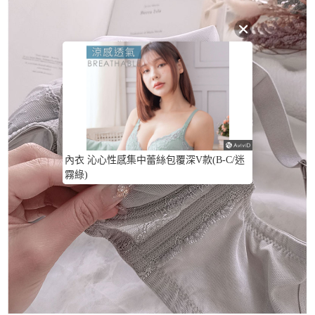
內衣 沁心性感集中蕾絲包覆深V款(B-C/迷
霧綠)