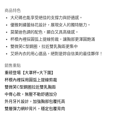
Apple Pay
商品特色
ATM付款
大尺碼也能享受絕佳的支撐力與舒適感。
優雅刺繡蕾絲花設計，展現女人的獨特魅力。
運送方式
莫蘭迪色調的配色，顯白又具高級感。
杯模內裡採圓弧上提線剪裁，讓胸部更渾圓飽滿
全家取貨付款
雙微笑C型鋼圈，拉近雙乳胸距更集中
每筆NT$60，滿NT$999(含以上)免運費
艾妍內衣的用心選品，絕對是妳自信美的最佳夥伴！
付款後全家取貨
銷售重點
每筆NT$60，滿NT$999(含以上)免運費
重磅登場【大罩杯+大下圍】
711取貨付款
杯模內裡採用圓弧上提線剪裁
每筆NT$60，滿NT$999(含以上)免運費
雙微笑C型鋼圈拉近雙乳胸距
中脊心款，無壓不勒舒適加分
付款後7-11取貨
外月牙片設計，加強胸部包覆托高
每筆NT$60，滿NT$999(含以上)免運費
雙層彈力網紗背片，穩定包覆背肉
宅配-新竹貨運
每筆NT$80，滿NT$999(含以上)免運費