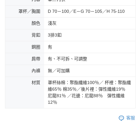
罩杯／胸圍
D 70－100／E－G 70－105／H 75-110
顏色
淺灰
背釦
3排3釦
鋼圈
有
肩帶
有、不可拆、可調整
內褲
無／可加購
材質
罩杯絲棉：聚酯纖維100％／ 杯裡：聚酯纖
維65％ 棉35％／後片裡：彈性纖維19％
尼龍81％ ／花邊：尼龍88％ 彈性纖維
12％
客服