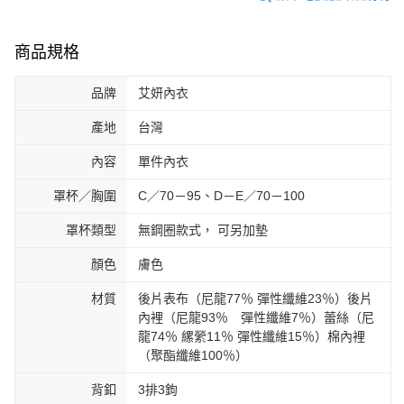
商品規格
品牌
艾妍內衣
產地
台灣
內容
單件內衣
罩杯／胸圍
C／70－95、D－E／70－100
罩杯類型
無鋼圈款式， 可另加墊
顏色
膚色
材質
後片表布（尼龍77％ 彈性纖維23％）後片
內裡（尼龍93％ 彈性纖維7％）蕾絲（尼
龍74％ 縲縈11％ 彈性纖維15％）棉內裡
（聚酯纖維100％）
背釦
3排3鉤