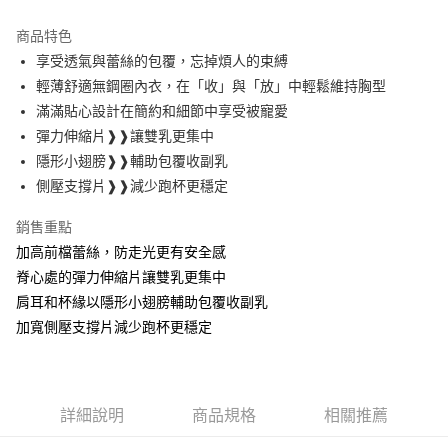
Apple Pay
商品特色
ATM付款
享受透氣與蕾絲的包覆，忘掉煩人的束縛
輕薄舒適無鋼圈內衣，在「收」與「放」中輕鬆維持胸型
運送方式
滿滿貼心設計在簡約和細節中享受被寵愛
彈力伸縮片❱❱讓雙乳更集中
全家取貨付款
隱形小翅膀❱❱輔助包覆收副乳
每筆NT$60，滿NT$999(含以上)免運費
側壓支撐片❱❱減少跑杯更穩定
付款後全家取貨
銷售重點
每筆NT$60，滿NT$999(含以上)免運費
加高前檔蕾絲，防走光更有安全感
711取貨付款
脊心處的彈力伸縮片讓雙乳更集中
每筆NT$60，滿NT$999(含以上)免運費
肩耳和杯緣以隱形小翅膀輔助包覆收副乳
加寬側壓支撐片減少跑杯更穩定
付款後7-11取貨
每筆NT$60，滿NT$999(含以上)免運費
宅配-新竹貨運
詳細說明
商品規格
相關推薦
每筆NT$80，滿NT$999(含以上)免運費